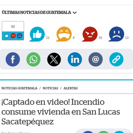
ÚLTIMAS NOTICIAS DE GUATEMALA
62
21
8
20
13
NOTICIAS GUATEMALA
/
NOTICIAS
/
ALERTAS
¡Captado en video! Incendio
consume vivienda en San Lucas
Sacatepéquez