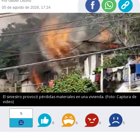
Por Geber Osorio
05 de agosto de 2026, 17:24
El siniestro provocó pérdidas materiales en una vivienda. (Foto: Captura de
video)
5
0
0
0
5