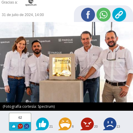
Gracias a:
31 de julio de 2024, 14:00
(Fotografía cortesía: Spectrum)
62
21
8
20
13