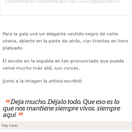
Una publicación compartida por
(@patycantu) el
Paty Cantú
20 de
Para la gala usó un elegante vestido negro de corte
sirena, abierto en la parte de atrás, con tirantes en tono
plateado.
El escote en la espalda es tan pronunciado que puede
verse mucho más allá, sus curvas.
Junto a la imagen la artista escribió:
“
Deja mucho. Déjalo todo. Que eso es lo
que nos mantiene siempre vivos. siempre
”
aquí
Paty Cantú.