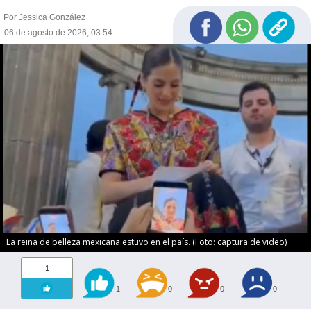
Por Jessica González
06 de agosto de 2026, 03:54
La reina de belleza mexicana estuvo en el país. (Foto: captura de video)
1
1
0
0
0