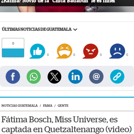
¿Karma? Novio de la "Chica Badabun" le es infiel
ÚLTIMAS NOTICIAS DE GUATEMALA
0
0
0
0
0
NOTICIAS GUATEMALA
/
FAMA
/
GENTE
Fátima Bosch, Miss Universe, es
captada en Quetzaltenango (video)