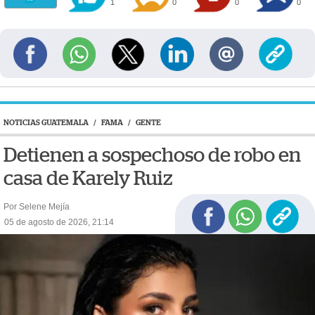
1
0
0
0
NOTICIAS GUATEMALA
/
FAMA
/
GENTE
Detienen a sospechoso de robo en
casa de Karely Ruiz
Por Selene Mejía
05 de agosto de 2026, 21:14