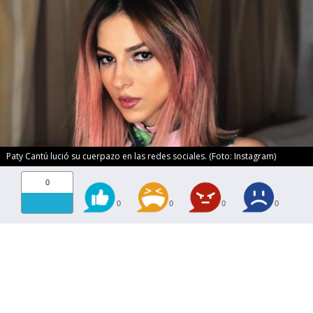
Paty Cantú lució su cuerpazo en las redes sociales. (Foto: Instagram)
0
0
0
0
0