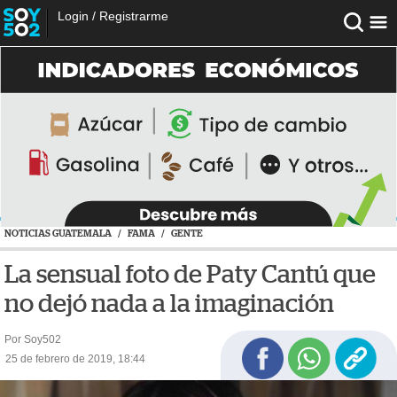
Login
/
Registrarme
NOTICIAS GUATEMALA
/
FAMA
/
GENTE
La sensual foto de Paty Cantú que
no dejó nada a la imaginación
Por Soy502
25 de febrero de 2019, 18:44