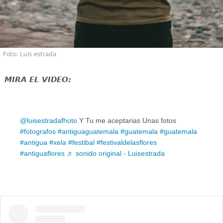
Foto: Luis estrada
MIRA EL VIDEO:
@luisestradafhoto
Y Tu me aceptarias Unas fotos
#fotografos
#antiguaguatemala
#guatemala
#guatemala
#antigua
#xela
#festibal
#festivaldelasflores
#antiguaflores
♬ sonido original - Luisestrada