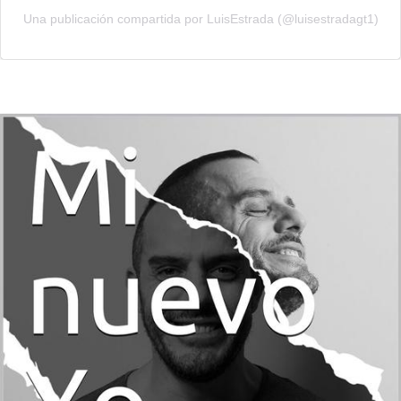
Una publicación compartida por LuisEstrada (@luisestradagt1)