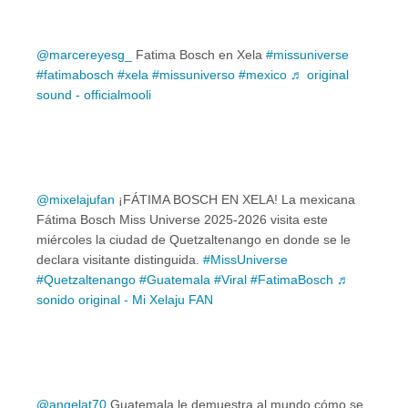
@marcereyesg_
Fatima Bosch en Xela
#missuniverse
#fatimabosch
#xela
#missuniverso
#mexico
♬ original
sound - officialmooli
@mixelajufan
¡FÁTIMA BOSCH EN XELA! La mexicana
Fátima Bosch Miss Universe 2025-2026 visita este
miércoles la ciudad de Quetzaltenango en donde se le
declara visitante distinguida.
#MissUniverse
#Quetzaltenango
#Guatemala
#Viral
#FatimaBosch
♬
sonido original - Mi Xelaju FAN
@angelat70
Guatemala le demuestra al mundo cómo se