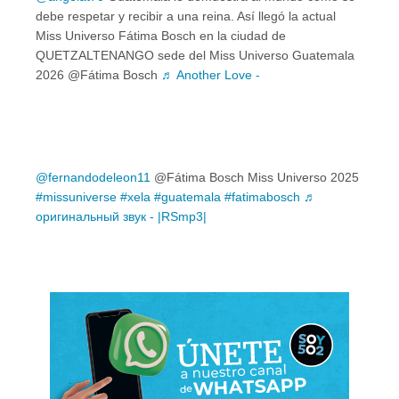
debe respetar y recibir a una reina. Así llegó la actual
Miss Universo Fátima Bosch en la ciudad de
QUETZALTENANGO sede del Miss Universo Guatemala
2026 @Fátima Bosch
♬ Another Love -
@fernandodeleon11
@Fátima Bosch Miss Universo 2025
#missuniverse
#xela
#guatemala
#fatimabosch
♬
оригинальный звук - |RSmp3|