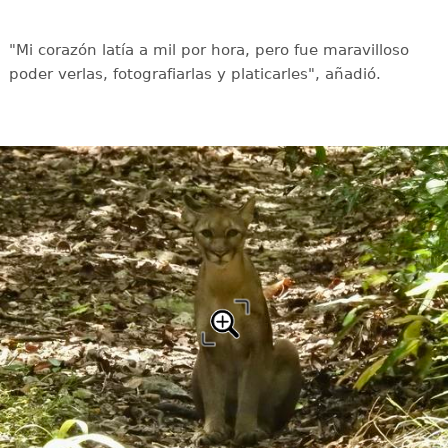
"Mi corazón latía a mil por hora, pero fue maravilloso
poder verlas, fotografiarlas y platicarles", añadió.