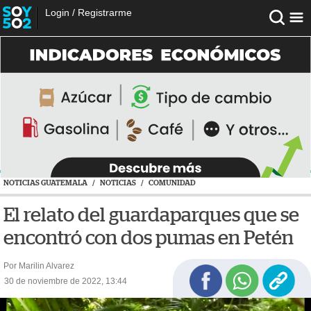
Login
/
Registrarme
NOTICIAS GUATEMALA
/
NOTICIAS
/
COMUNIDAD
El relato del guardaparques que se
encontró con dos pumas en Petén
Por Marilin Alvarez
30 de noviembre de 2022, 13:44