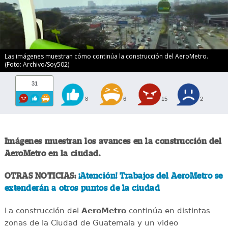
Las imágenes muestran cómo continúa la construcción del AeroMetro.
(Foto: Archivo/Soy502)
31
8
6
15
2
Imágenes muestran los avances en la construcción del
AeroMetro en la ciudad.
OTRAS NOTICIAS:
¡Atención! Trabajos del AeroMetro se
extenderán a otros puntos de la ciudad
La construcción del
AeroMetro
continúa en distintas
zonas de la Ciudad de Guatemala y un video