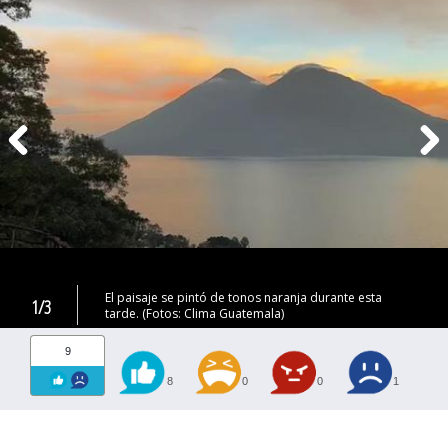
El paisaje se pintó de tonos naranja durante esta
1/3
tarde. (Fotos: Clima Guatemala)
9
8
0
0
1