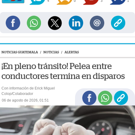
4
0
3
1
NOTICIAS GUATEMALA
/
NOTICIAS
/
ALERTAS
¡En pleno tránsito! Pelea entre
conductores termina en disparos
Con información de Erick Miguel
Colop/Colaborador
06 de agosto de 2026, 01:51