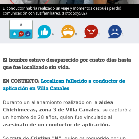
El conductor habría realizado un viaje y momentos después perdió
comunicación con sus familiares. (Foto: Soy502)
8
4
0
3
1
El hombre estuvo desaparecido por cuatro días hasta
que fue localizado sin vida.
EN CONTEXTO:
Localizan fallecido a conductor de
aplicación en Villa Canales
Durante un allanamiento realizado en la
aldea
Chichimecas, zona 3 de Villa Canales
, se capturó a
un hombre de 28 años, quien fue vinculado al
asesinato de un conductor de aplicación.
Se trata de
Cristian "N",
quien es requerido por un