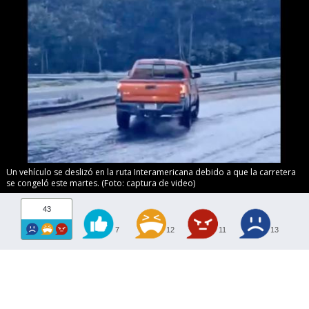
Un vehículo se deslizó en la ruta Interamericana debido a que la carretera
se congeló este martes. (Foto: captura de video)
43
7
12
11
13