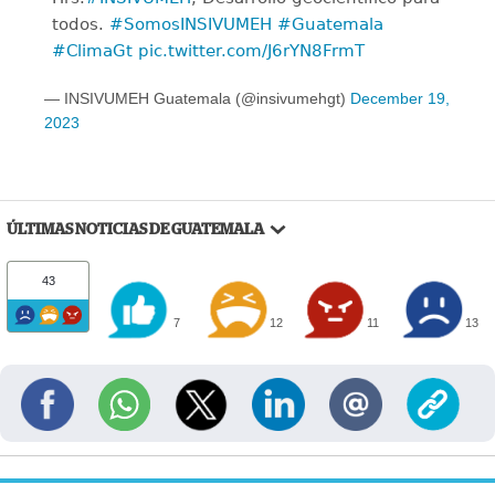
todos.
#SomosINSIVUMEH
#Guatemala
#ClimaGt
pic.twitter.com/J6rYN8FrmT
— INSIVUMEH Guatemala (@insivumehgt)
December 19,
2023
ÚLTIMAS NOTICIAS DE GUATEMALA
43
7
12
11
13