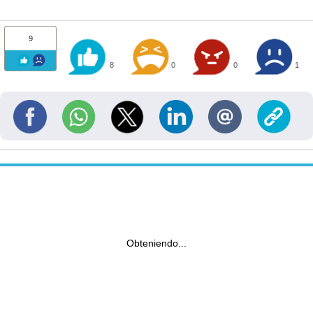
9
8
0
0
1
Obteniendo...