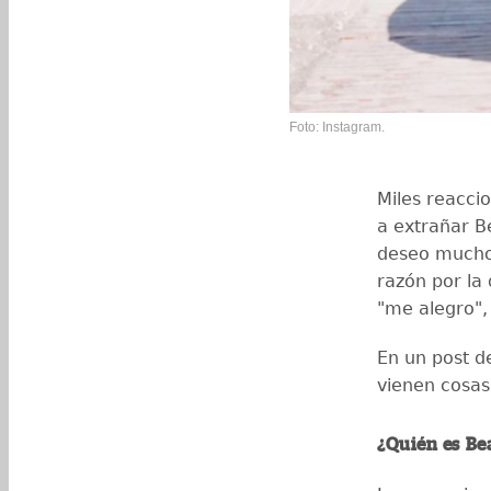
Foto: Instagram.
Miles reacci
a extrañar Be
deseo muchos
razón por la
"me alegro",
En un post d
vienen cosas
¿Quién es Bea