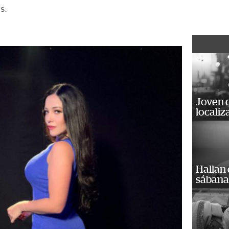
es.
Joven 
localiz
Hallan
sábanas