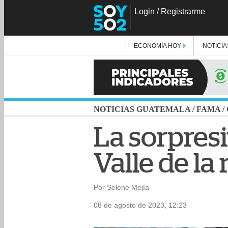
Login
/
Registrarme
ECONOMÍA HOY
NOTICIA
NOTICIAS GUATEMALA
/
FAMA
/
La sorpresi
Valle de la 
Por Selene Mejía
08 de agosto de 2023, 12:23