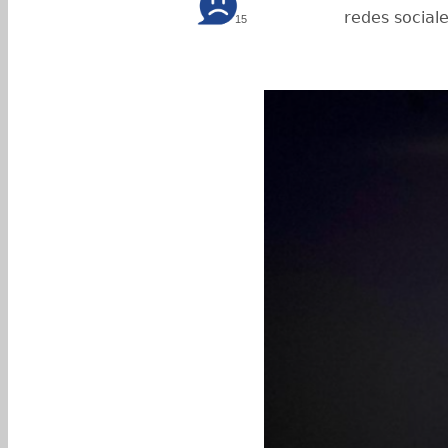
redes social
15