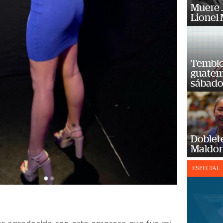
Muere J
Lionel 
Temblor
guatem
sábad
Doblet
Maldon
ESPECIAL