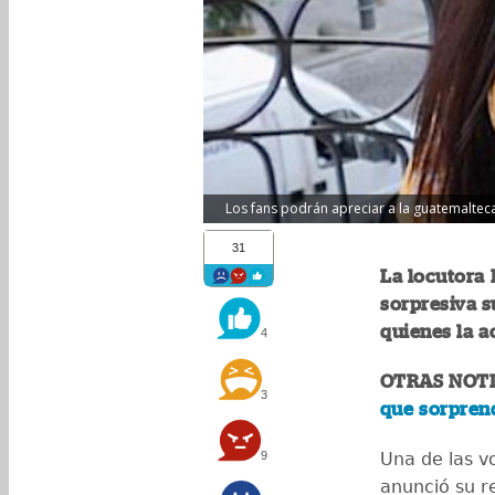
Los fans podrán apreciar a la guatemalteca 
31
La locutora 
sorpresiva su
quienes la 
4
OTRAS NOTI
3
que sorprend
9
Una de las v
anunció su r