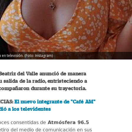
en televisión. (Foto: Instagram)
Beatriz del Valle anunció de manera
 salida de la radio, entristeciendo a
acompañaron durante su trayectoria.
CIAS:
El nuevo integrante de "Café AM"
ió a los televidentes
oces consentidas de
Atmósfera 96.5
etiro del medio de comunicación en sus