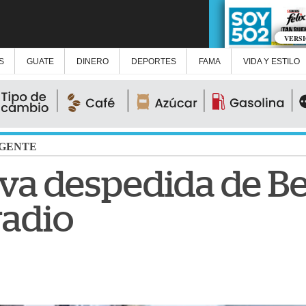
VERS
S
GUATE
DINERO
DEPORTES
FAMA
VIDA Y ESTILO
GENTE
va despedida de Be
radio