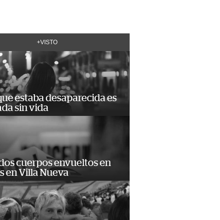
+VISTO
que estaba desaparecida es
ada sin vida
 dos cuerpos envueltos en
 en Villa Nueva