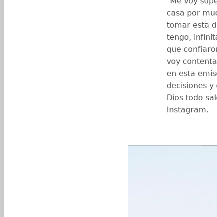
"Me voy súpe
casa por muc
tomar esta de
tengo, infini
que confiaron
voy content
en esta emis
decisiones y
Dios todo sa
Instagram.