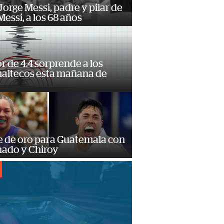
orge Messi, padre y pilar de
Messi, a los 68 años
 de 4.4 sorprende a los
altecos esta mañana de
o
e de oro para Guatemala con
ado y Chiroy