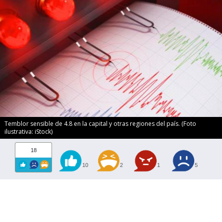
Temblor sensible de 4.8 en la capital y otras regiones del país. (Foto
ilustrativa: iStock)
18
10
2
1
5