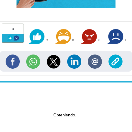
4
3
0
0
1
Obteniendo...