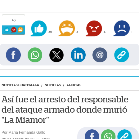
46
38
3
4
1
NOTICIAS GUATEMALA
/
NOTICIAS
/
ALERTAS
Así fue el arresto del responsable
del ataque armado donde murió
"La Miamor"
Por Maria Fernanda Gallo