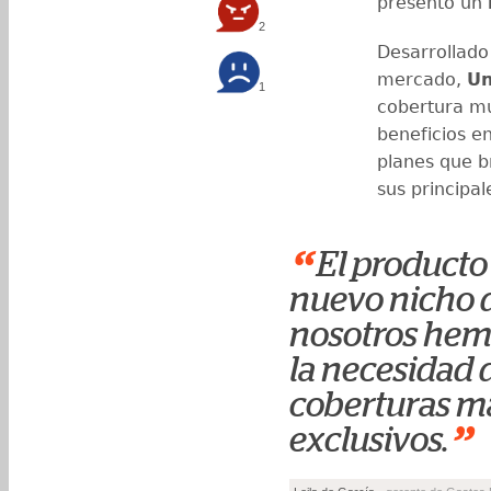
presentó un
2
Desarrollado
mercado,
Un
1
cobertura mu
beneficios e
planes que b
sus principa
“
El producto
nuevo nicho 
nosotros hemo
la necesidad 
coberturas má
”
exclusivos.