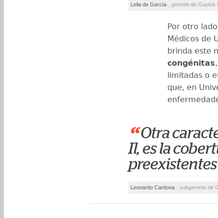
Leila de García
, gerente de Gastos
Por otro lad
Médicos de U
brinda este 
congénitas
limitadas o e
que, en Univ
enfermedade
“
Otra caracte
Il, es la cob
preexistentes
Leonardo Cardona
, subgerente de 