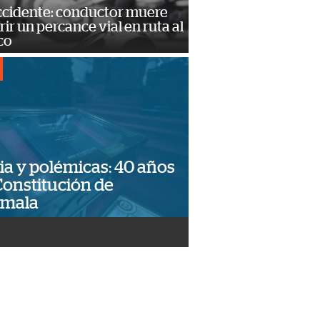
accidente: conductor muere
frir un percance vial en ruta al
co
ia y polémicas: 40 años
Constitución de
emala