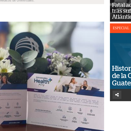
 Médicos de Universales.
Fatal 
tras su
Atlánti
ESPECIAL
Histor
de la 
Guat