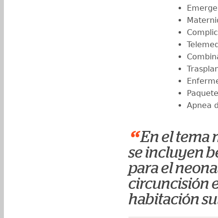
⁠Emerge
Materni
Complic
Telemed
⁠Combin
Traspla
Enferme
Paquete
Apnea d
“
En el tema 
se incluyen b
para el neonat
circuncisión e
habitación sui