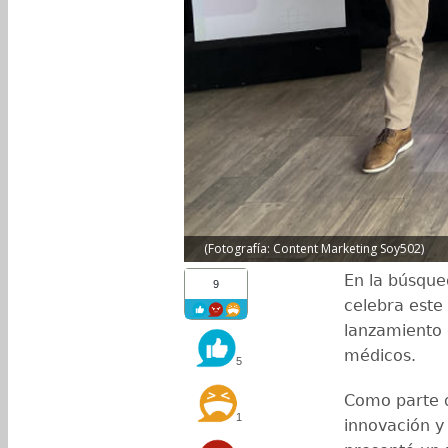
(Fotografía: Content Marketing Soy502)
En la búsqu
9
celebra este 
lanzamiento
médicos.
5
Como parte 
1
innovación y