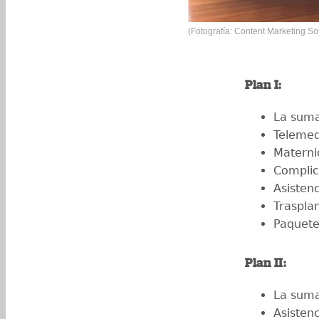
(Fotografía: Content Marketing S
Plan I:
La suma
Telemed
Materni
Complic
Asisten
Traspla
Paquete
Plan II:
La suma
Asisten