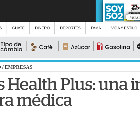
VERS
S
GUATE
DINERO
DEPORTES
FAMA
VIDA Y ESTILO
O
/
EMPRESAS
s Health Plus: una 
ra médica