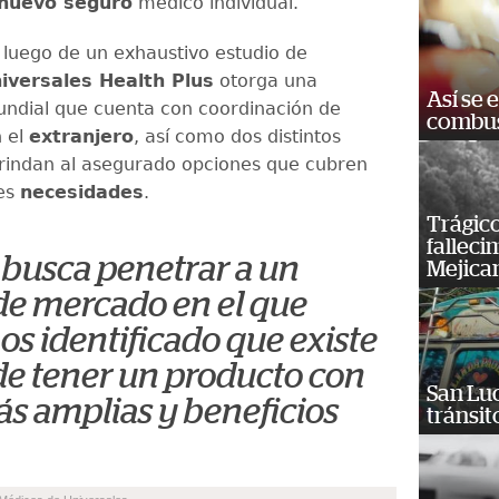
nuevo seguro
médico individual.
 luego de un exhaustivo estudio de
iversales Health Plus
otorga una
Así se 
ndial que cuenta con coordinación de
combus
n el
extranjero
, así como dos distintos
rindan al asegurado opciones que cubren
les
necesidades
.
Trágico
falleci
 busca penetrar a un
Mejica
de mercado en el que
s identificado que existe
de tener un producto con
San Luc
s amplias y beneficios
tránsit