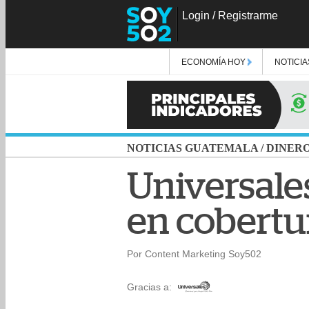
Login
/
Registrarme
ECONOMÍA HOY
NOTICIA
NOTICIAS GUATEMALA
/
DINER
Universale
en cobertu
Por Content Marketing Soy502
Gracias a: