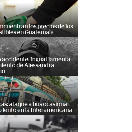
encuentran los precios de los
tibles en Guatemala
 accidente: Inguat lamenta
miento de Alessandra
no
as: ataque a bus ocasiona
o lento en la Interamericana