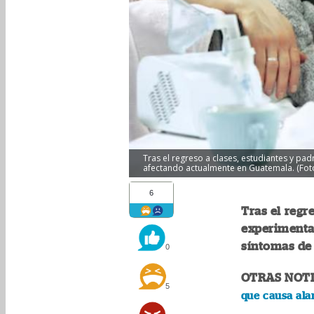
Tras el regreso a clases, estudiantes y pa
afectando actualmente en Guatemala. (Foto
6
Tras el regr
experimenta
síntomas de 
0
OTRAS NOTI
5
que causa ala