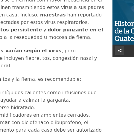
minen transmitiendo estos virus a sus padres
n casa. Incluso,
maestras
han reportado
ectadas por estos virus respiratorios,
Histor
e
tos persistente
y
dolor punzante en el
de la 
o a la resequedad u mocosa de flema.
Guat
 varían según el virus
, pero
 incluyen fiebre, tos, congestión nasal y
eral.
la tos y la flema, es recomendable:
r líquidos calientes como infusiones que
ayudar a calmar la garganta.
rse hidratado.
midificadores en ambientes cerrados.
amar con diclofenaco o ibuprofeno; el
ento para cada caso debe ser autorizado