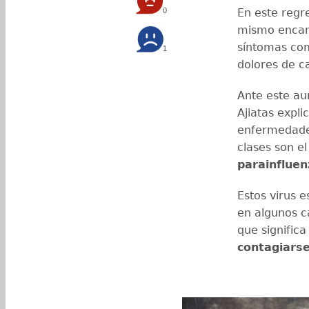
0
En este regre
mismo encar
síntomas com
1
dolores de c
Ante este au
Ajiatas expli
enfermedades
clases son e
parainfluen
Estos virus 
en algunos c
que signific
contagiars