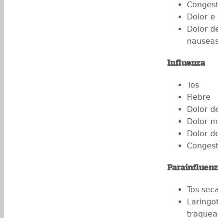
Congest
Dolor e 
Dolor d
nauseas
Influenza
Tos
Fiebre
Dolor d
Dolor m
Dolor d
Congest
Parainfluen
Tos sec
Laringot
traquea