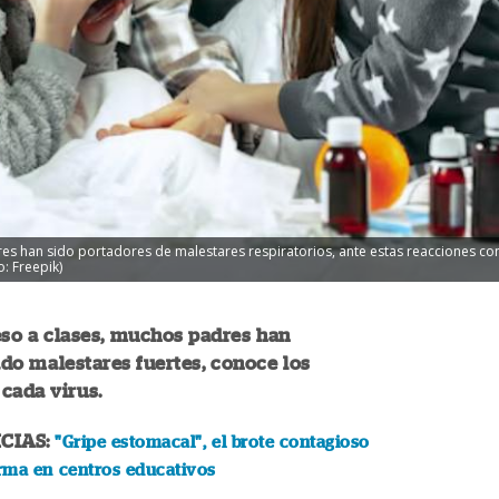
dres han sido portadores de malestares respiratorios, ante estas reacciones con
: Freepik)
eso a clases, muchos padres han
do malestares fuertes, conoce los
cada virus.
CIAS:
"Gripe estomacal", el brote contagioso
rma en centros educativos