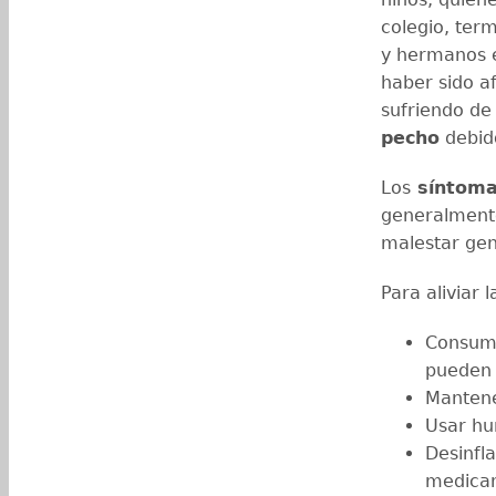
colegio, ter
y hermanos e
haber sido af
sufriendo d
pecho
debid
Los
síntomas
generalmente
malestar gen
Para aliviar 
Consumi
pueden 
Mantene
Usar hu
Desinfl
medicam