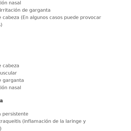
ión nasal
irritación de garganta
e cabeza (En algunos casos puede provocar
)
e cabeza
uscular
e garganta
ión nasal
za
a persistente
raqueitis (inflamación de la laringe y
)