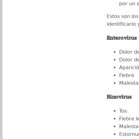
por un e
Estos son lo
identificarlo
Enterovirus
Dolor d
Dolor d
Aparició
Fiebre
Malesta
Rinovirus
Tos
Fiebre l
Malesta
Estornu