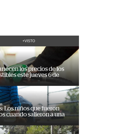
+VISTO
necen los precios de los
ibles este jueves 6 de
: Los niños que fueron
os cuando salieron a una