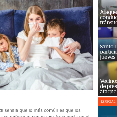
Ataque
conduct
tránsit
Santo D
partici
jueves
Vecino
de pre
ataque
ESPECIAL
sta señala que lo más común es que los
es se enferman con mayor frecuencia en el