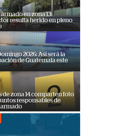
 armado en zona 13:
or resulta herido en pleno
o
omingo 2026: Así será la
pación de Guatemala este
s de zona 14 comparten foto
suntos responsables de
 armado