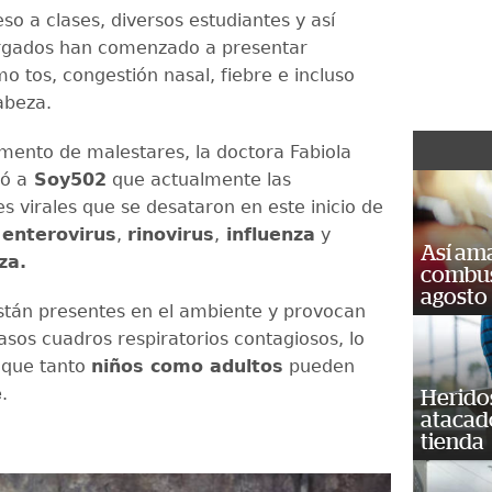
so a clases, diversos estudiantes y así
gados han comenzado a presentar
o tos, congestión nasal, fiebre e incluso
abeza.
mento de malestares, la doctora Fabiola
có a
Soy502
que actualmente las
 virales que se desataron en este inicio de
l
enterovirus
,
rinovirus
,
influenza
y
Así ama
za.
combust
agosto
están presentes en el ambiente y provocan
asos cuadros respiratorios contagiosos, lo
a que tanto
niños como adultos
pueden
e
.
Heridos
atacad
tienda