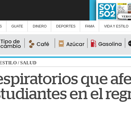
VERS
S
GUATE
DINERO
DEPORTES
FAMA
VIDA Y ESTILO
 ESTILO
/
SALUD
espiratorios que af
tudiantes en el reg