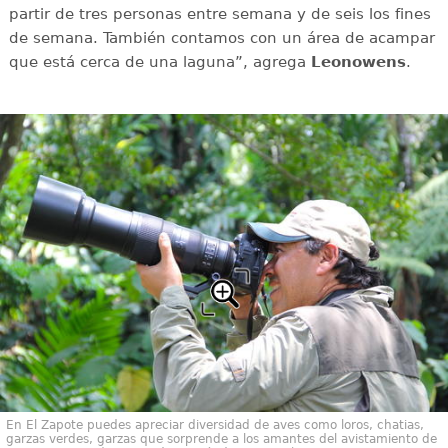
partir de tres personas entre semana y de seis los fines
de semana. También contamos con un área de acampar
que está cerca de una laguna”, agrega
Leonowens
.
En El Zapote puedes apreciar diversidad de aves como loros, chatias,
garzas verdes, garzas que sorprende a los amantes del avistamiento de