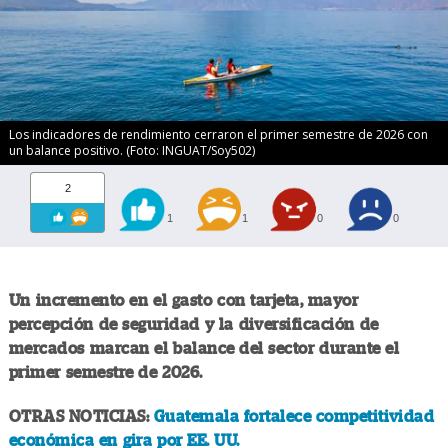
Los indicadores de rendimiento cerraron el primer semestre de 2026 con
un balance positivo. (Foto: INGUAT/Soy502)
2
1
1
0
0
Un incremento en el gasto con tarjeta, mayor
percepción de seguridad y la diversificación de
mercados marcan el balance del sector durante el
primer semestre de 2026.
OTRAS NOTICIAS:
Guatemala fortalece competitividad
económica en gira por EE. UU.