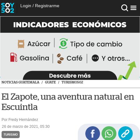
Login
/
Registrarme
NOTICIAS GUATEMALA
/
GUATE
/
TURISMO502
El Zapote, una aventura natural en
Escuintla
Por Fredy Hernández
26 de marzo de 2021, 05:30
TURISMO