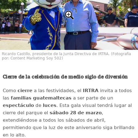
Ricardo Castillo, presidente de la Junta Directiva de IRTRA. (Fotografía
por: Content Marketing Soy 502)
Cierre de la celebración de medio siglo de diversión
Como
cierre
a las festividades, el
IRTRA
invita a todos
las
familias
guatemaltecas
a ser parte de un
espectáculo
de
luces
. Esta gala visual tendrá lugar al
cierre del parque el
sábado 28 de marzo
,
extendiéndose a todos los sábados de abril,
permitiendo que la luz de este aniversario siga brillando
en lo alto.