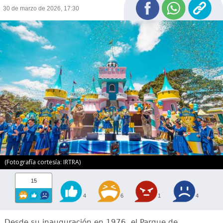
30 de marzo de 2026, 17:30
(Fotografía cortesía: IRTRA)
15
4
6
1
4
Desde su inauguración en 1976, el Parque de