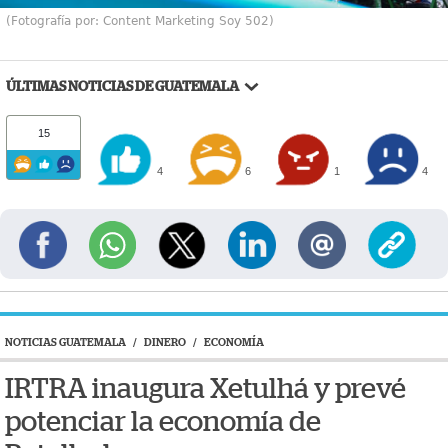
(Fotografía por: Content Marketing Soy 502)
ÚLTIMAS NOTICIAS DE GUATEMALA
15
4
6
1
4
NOTICIAS GUATEMALA
/
DINERO
/
ECONOMÍA
IRTRA inaugura Xetulhá y prevé
potenciar la economía de