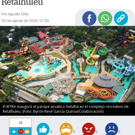
Retalhuleu
Por Agustín Ortiz
03 de agosto de 2026, 07:00
El IRTRA inauguró el parque acuático Xetulhá en el complejo recreativo de
Retalhuleu. (Foto: Byron René García Quiroa/Colaboración)
19
8
4
5
2