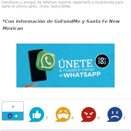
Familiares y amigos de Yeferson esperar repatriarlo a Guatemala para
darle el último adiós. (Foto: GoFundMe)
*Con información de GoFundMe y Santa Fe New
Mexican
4
1
0
0
3