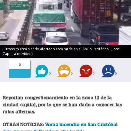
El tránsito está siendo afectado esta tarde en el Anillo Periférico. (Foto:
Captura de video)
0
0
0
0
0
Reportan congestionamiento en la zona 12 de la
ciudad capital, por lo que se han dado a conocer las
rutas alternas.
OTRAS NOTICIAS:
Voraz incendio en San Cristóbal