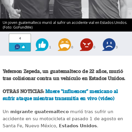
Un joven guatemalteco murió al sufrir un accidente vial en Estados Unidos.
(Foto: GoFundMe)
4
1
0
0
3
Yeferson Zepeda, un guatemalteco de 22 años, murió
tras colisionar contra un vehículo en Estados Unidos.
OTRAS NOTICIAS:
Muere "influencer" mexicano al
sufrir ataque mientras transmitía en vivo (video)
Un
migrante
guatemalteco
murió tras sufrir un
accidente en su motocicleta el pasado 1 de agosto en
Santa Fe, Nuevo México,
Estados
Unidos
.