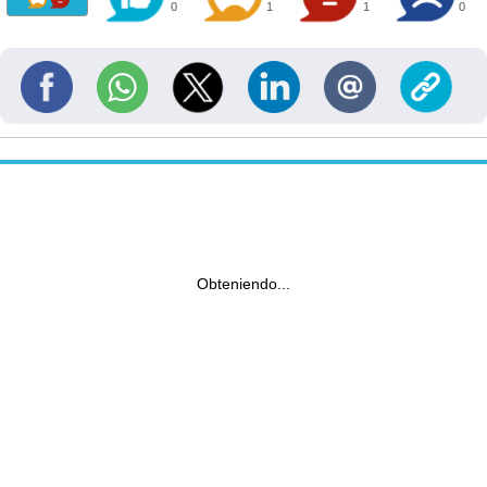
0
1
1
0
Obteniendo...