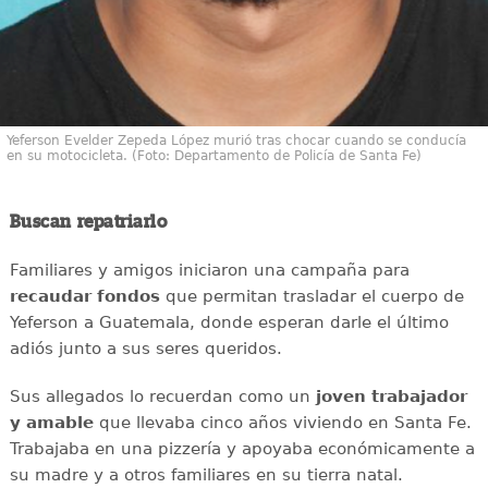
Yeferson Evelder Zepeda López murió tras chocar cuando se conducía
en su motocicleta. (Foto: Departamento de Policía de Santa Fe)
Buscan repatriarlo
Familiares y amigos iniciaron una campaña para
recaudar
fondos
que permitan trasladar el cuerpo de
Yeferson a Guatemala, donde esperan darle el último
adiós junto a sus seres queridos.
Sus allegados lo recuerdan como un
joven
trabajador
y amable
que llevaba cinco años viviendo en Santa Fe.
Trabajaba en una pizzería y apoyaba económicamente a
su madre y a otros familiares en su tierra natal.