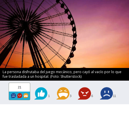
La persona disfrutaba del juego mecánico, pero cayó al vacío por lo que
fue trasladada a un hospital. (Foto: Shutterstock)
21
1
3
6
11