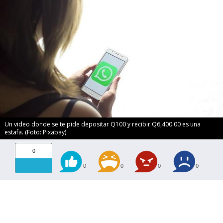
Un video donde se te pide depositar Q100 y recibir Q6,400.00 es una
estafa. (Foto: Pixabay)
0
0
0
0
0