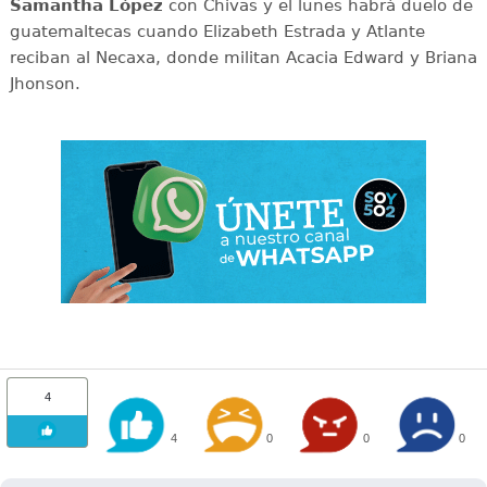
Samantha López
con Chivas y el lunes habrá duelo de
guatemaltecas cuando Elizabeth Estrada y Atlante
reciban al Necaxa, donde militan Acacia Edward y Briana
Jhonson.
4
4
0
0
0