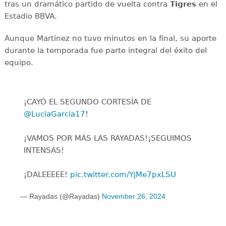
tras un dramático partido de vuelta contra
Tigres
en el
Estadio BBVA.
Aunque Martínez no tuvo minutos en la final, su aporte
durante la temporada fue parte integral del éxito del
equipo.
¡CAYÓ EL SEGUNDO CORTESÍA DE
@LuciaGarcia17
!
¡VAMOS POR MÁS LAS RAYADAS!¡SEGUIMOS
INTENSAS!️
¡DALEEEEE!
pic.twitter.com/YjMe7pxLSU
— Rayadas (@Rayadas)
November 26, 2024