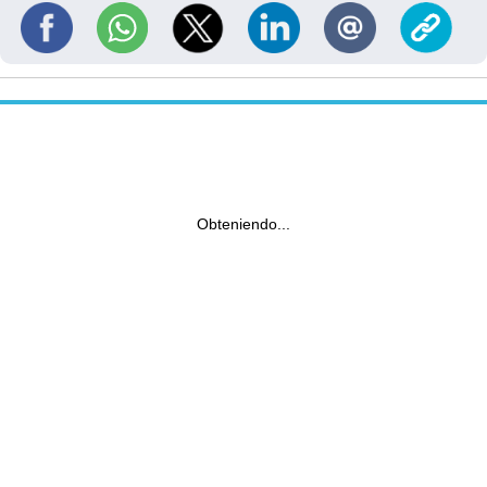
Obteniendo...