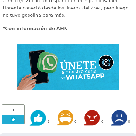
acercó (4-2) con un disparo que el español Rafael
Llorente conectó desde los lineros del área, pero luego
no tuvo gasolina para más.
*Con información de AFP.
1
1
0
0
0