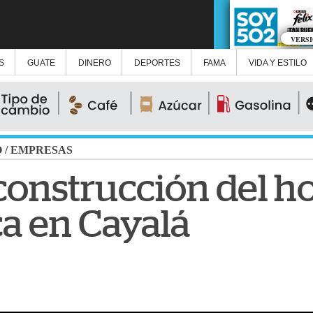
VERS
S
GUATE
DINERO
DEPORTES
FAMA
VIDA Y ESTILO
O
/
EMPRESAS
 construcción del ho
ca en Cayalá