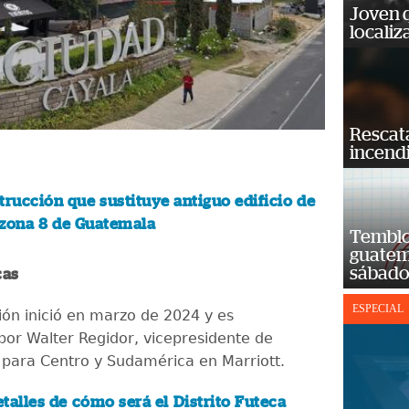
Joven 
localiz
Rescat
incend
trucción que sustituye antiguo edificio de
 zona 8 de Guatemala
Temblor
guatem
sábad
cas
ESPECIAL
ión inició en marzo de 2024 y es
por Walter Regidor, vicepresidente de
para Centro y Sudamérica en Marriott.
talles de cómo será el Distrito Futeca