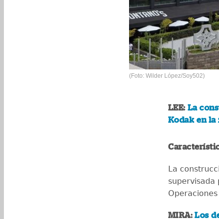
(Foto: Wilder López/Soy502)
LEE:
La cons
Kodak en la
Característi
La construcc
supervisada 
Operaciones 
MIRA:
Los de