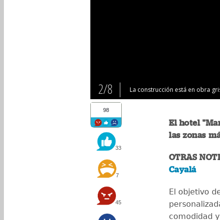
2/8
La construcción está en obra gri
98
El hotel "Ma
las zonas má
33
OTRAS NOTI
Cayalá
7
El objetivo d
45
personalizad
comodidad y