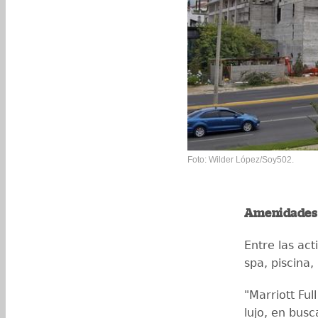
Foto: Wilder López/Soy502.
Amenidades
Entre las act
spa, piscina,
"Marriott Ful
lujo, en busc