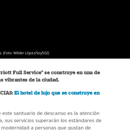
s. (Foto: Wilder López/Soy502)
rriott Full Service" se construye en una de
s vibrantes de la ciudad.
CIAS:
El hotel de lujo que se construye en
e este santuario de descanso es la atención
a, sus servicios superarán los estándares de
 modernidad a personas que gustan de