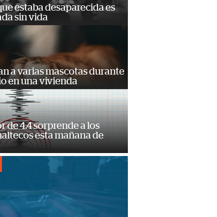
que estaba desaparecida es
ada sin vida
an a varias mascotas durante
io en una vivienda
 de 4.4 sorprende a los
altecos esta mañana de
o