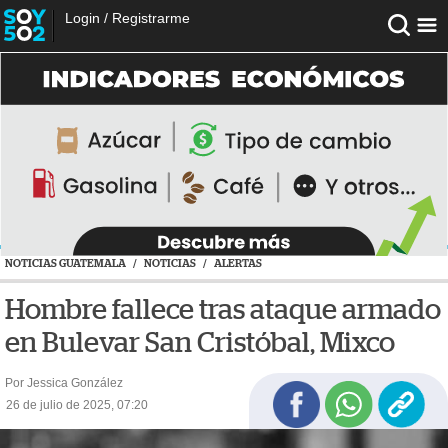
Login
/
Registrarme
NOTICIAS GUATEMALA
/
NOTICIAS
/
ALERTAS
Hombre fallece tras ataque armado
en Bulevar San Cristóbal, Mixco
Por Jessica González
26 de julio de 2025, 07:20