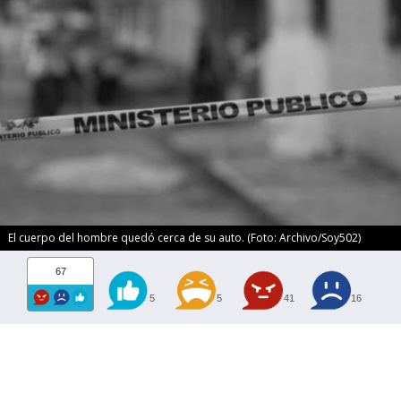
El cuerpo del hombre quedó cerca de su auto. (Foto: Archivo/Soy502)
67
5
5
41
16