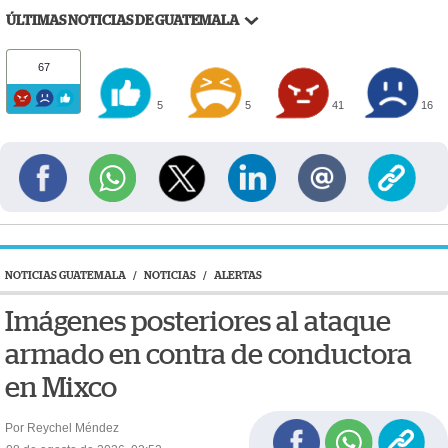
ÚLTIMAS NOTICIAS DE GUATEMALA
67
5
5
41
16
NOTICIAS GUATEMALA
/
NOTICIAS
/
ALERTAS
Imágenes posteriores al ataque
armado en contra de conductora
en Mixco
Por Reychel Méndez