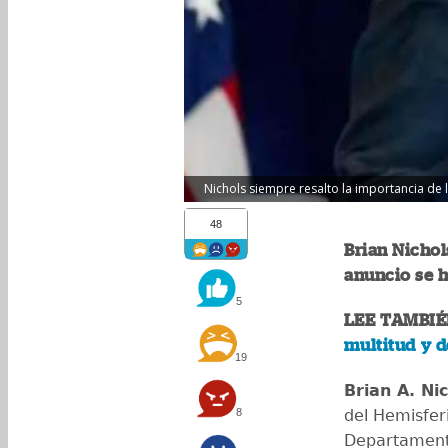
Nichols siempre resalto la importancia de 
48
Brian Nichols
anuncio se h
5
LEE TAMBIÉ
multitud y d
19
Brian A. Ni
8
del Hemisfer
Departamento