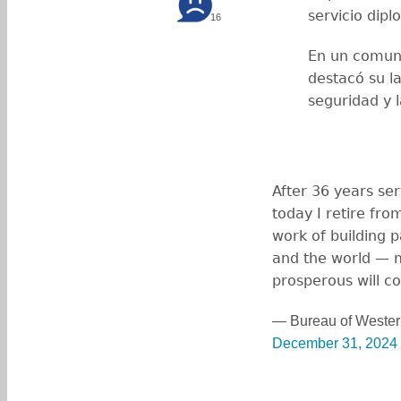
servicio dipl
16
En un comuni
destacó su l
seguridad y l
After 36 years se
today I retire fr
work of building 
and the world — 
prosperous will c
— Bureau of Wester
December 31, 2024