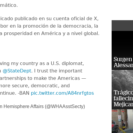
omático.
cado publicado en su cuenta oficial de X,
abor en la promoción de la democracia, la
a prosperidad en América y a nivel global.
Surgen 
rving my country as a U.S. diplomat,
Alessan
om
@StateDept
. I trust the important
partnerships to make the Americas —
more secure, democratic, and
Trágico
ontinue. -BAN
pic.twitter.com/A84nrfgtos
falleci
Mejica
n Hemisphere Affairs (@WHAAsstSecty)