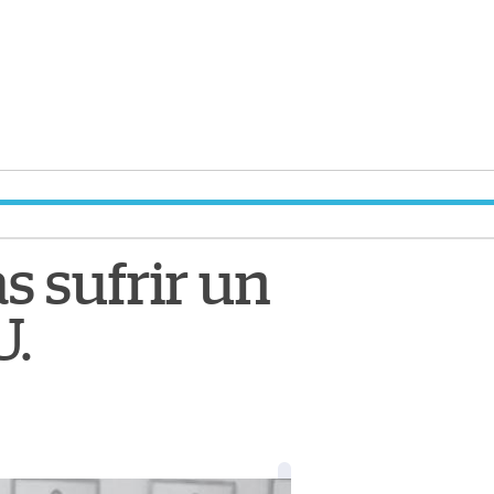
s sufrir un
U.