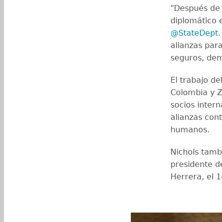
"Después de 
diplomático 
@StateDept
.
alianzas pa
seguros, dem
El trabajo de
Colombia y 
socios inter
alianzas con
humanos.
Nichols tamb
presidente d
Herrera, el 