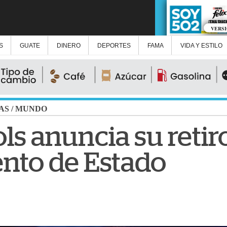
VERS
S
GUATE
DINERO
DEPORTES
FAMA
VIDA Y ESTILO
AS
/
MUNDO
ls anuncia su retir
nto de Estado