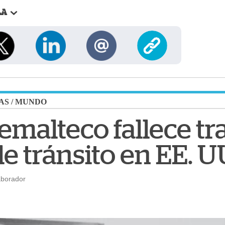
LA
AS
/
MUNDO
malteco fallece tra
e tránsito en EE. U
aborador