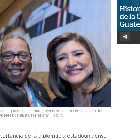
Histor
de la 
Guat
pueblo guatemalteco para presenciar la toma de posesión del
vicepresidenta Karin Herrera". Foto: X
mportancia de la diplomacia estadounidense