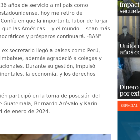
Impact
36 años de servicio a mi país como
secuela
estadounidense, hoy me retiro de
 Confío en que la importante labor de forjar
ra que las Américas —y el mundo— sean más
ocráticos y prósperos continuará. -BAN"
Unifor
l ex secretario llegó a países como Perú,
años c
Zimbabue, además agradeció a colegas y
nacionales. Durante su gestión, impulsó
tinentales, la economía, y los derechos
Dinero
por ext
ién participó en la toma de posesión del
e Guatemala, Bernardo Arévalo y Karin
ESPECIAL
14 de enero de 2024.