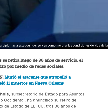
la diplomacia estadounidense y en como mejorar las condiciones de vida de las
 se retira luego de 36 años de servicio, el
izo por medio de redes sociales.
N:
Murió el atacante que atropelló a
ejó 11 muertos en Nueva Orleans
chols
, subsecretario de Estado para Asuntos
io Occidental, ha anunciado su retiro del
 de Estado de EE. UU. tras 36 años de