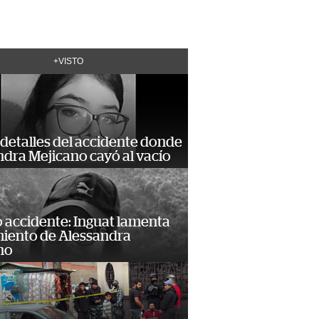
+VISTO
detalles del accidente donde
dra Mejicano cayó al vacío
 accidente: Inguat lamenta
miento de Alessandra
no