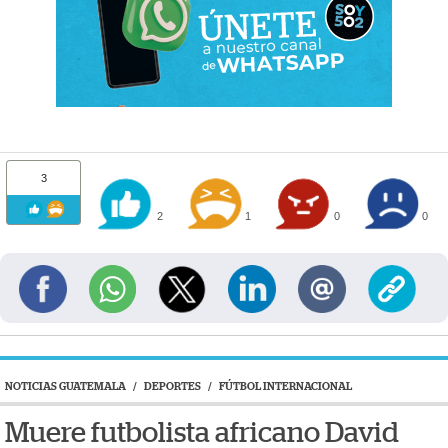
3
2
1
0
0
NOTICIAS GUATEMALA
/
DEPORTES
/
FÚTBOL INTERNACIONAL
Muere futbolista africano David