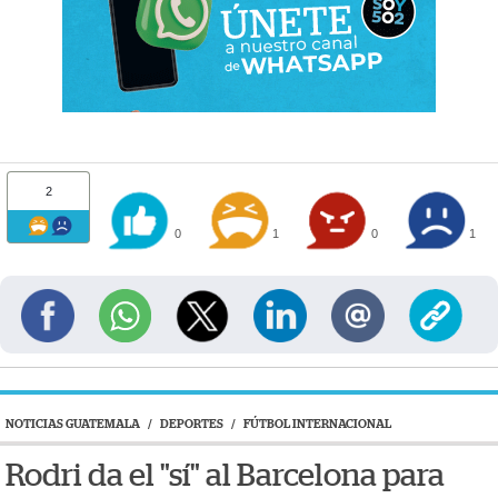
2
0
1
0
1
NOTICIAS GUATEMALA
/
DEPORTES
/
FÚTBOL INTERNACIONAL
Rodri da el "sí" al Barcelona para