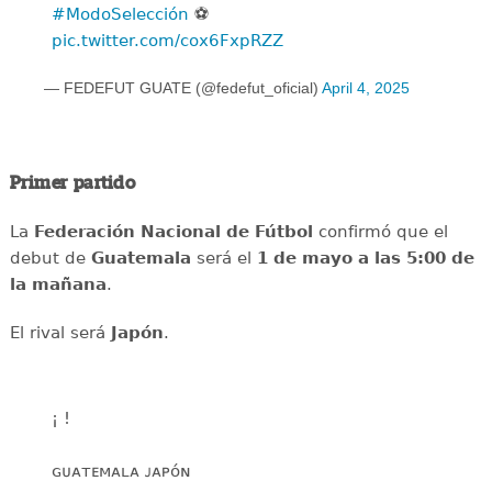
#ModoSelección
⚽️
pic.twitter.com/cox6FxpRZZ
— FEDEFUT GUATE (@fedefut_oficial)
April 4, 2025
Primer partido
La
Federación Nacional de Fútbol
confirmó que el
debut de
Guatemala
será el
1 de mayo a las 5:00 de
la mañana
.
El rival será
Japón
.
¡ !
ɢᴜᴀᴛᴇᴍᴀʟᴀ ᴊᴀᴘᴏ́ɴ