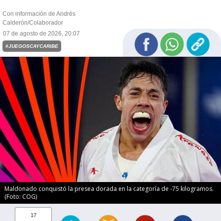
Con información de Andrés
Calderón/Colaborador
07 de agosto de 2026, 20:07
#JUEGOSCAYCARIBE
Maldonado conquistó la presea dorada en la categoría de -75 kilogramos.
(Foto: COG)
17