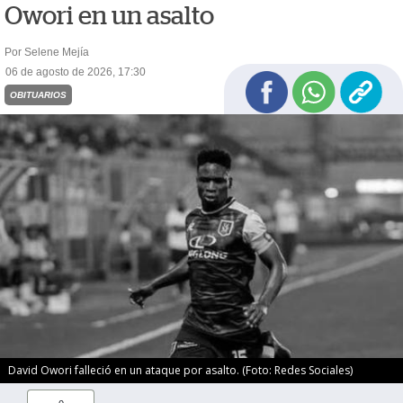
Owori en un asalto
Por Selene Mejía
06 de agosto de 2026, 17:30
OBITUARIOS
David Owori falleció en un ataque por asalto. (Foto: Redes Sociales)