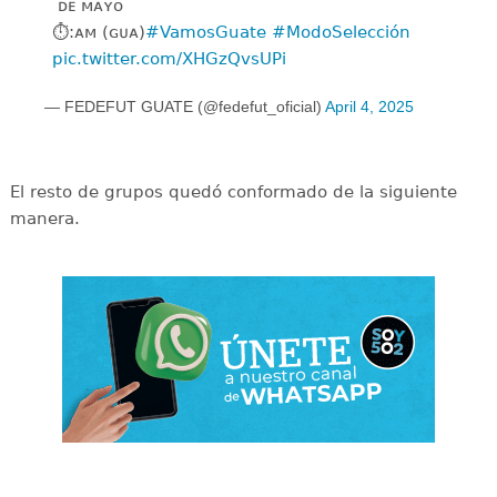
️ ᴅᴇ ᴍᴀʏᴏ
⏱️:ᴀᴍ (ɢᴜᴀ)
#VamosGuate
#ModoSelección
pic.twitter.com/XHGzQvsUPi
— FEDEFUT GUATE (@fedefut_oficial)
April 4, 2025
El resto de grupos quedó conformado de la siguiente
manera.