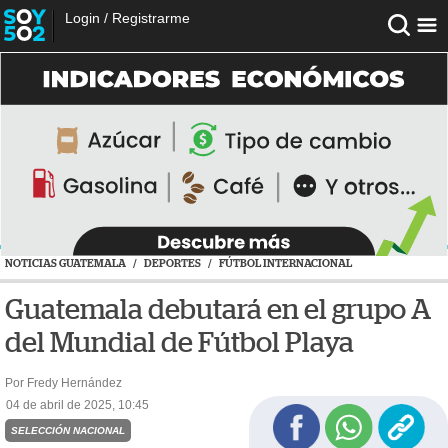
Login
/
Registrarme
NOTICIAS GUATEMALA
/
DEPORTES
/
FÚTBOL INTERNACIONAL
Guatemala debutará en el grupo A
del Mundial de Fútbol Playa
Por Fredy Hernández
04 de abril de 2025, 10:45
SELECCIÓN NACIONAL