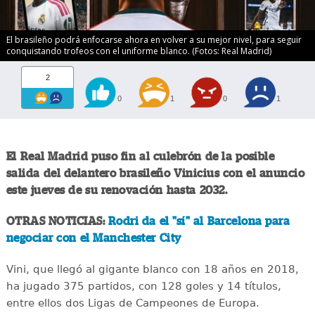
El brasileño podrá enfocarse ahora en volver a su mejor nivel, para seguir
conquistando trofeos con el uniforme blanco. (Fotos: Real Madrid)
2
0
1
0
1
El Real Madrid puso fin al culebrón de la posible
salida del delantero brasileño Vinicius con el anuncio
este jueves de su renovación hasta 2032.
OTRAS NOTICIAS:
Rodri da el "sí" al Barcelona para
negociar con el Manchester City
Vini, que llegó al gigante blanco con 18 años en 2018,
ha jugado 375 partidos, con 128 goles y 14 títulos,
entre ellos dos Ligas de Campeones de Europa.