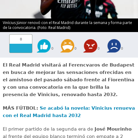
Vinícius Júnior renovó con el Real Madrid durante la semana y forma parte
de la convocatoria. (Foto: Real Madrid)
0
0
0
0
0
El Real Madrid visitará al Ferencvaros de Budapest
en busca de mejorar las sensaciones ofrecidas en
el amistoso del pasado sábado frente al Fiorentina
y con una convocatoria en la que brilla la
presencia de Vinicius, renovado hasta 2032.
MÁS FÚTBOL:
Se acabó la novela: Vinicius renueva
con el Real Madrid hasta 2032
El primer partido de la segunda era de
José Mourinho
al frente del equipo blanco terminó con empate a 2