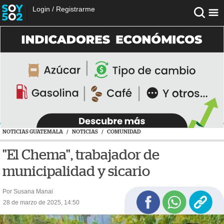
Login
/
Registrarme
NOTICIAS GUATEMALA
/
NOTICIAS
/
COMUNIDAD
"El Chema", trabajador de
municipalidad y sicario
Por Susana Manai
28 de marzo de 2025, 14:50