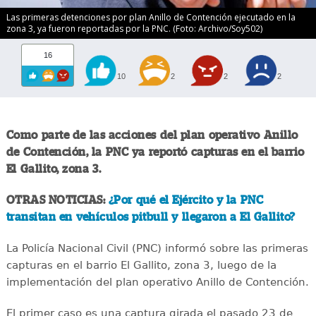
Las primeras detenciones por plan Anillo de Contención ejecutado en la
zona 3, ya fueron reportadas por la PNC. (Foto: Archivo/Soy502)
16
10
2
2
2
Como parte de las acciones del plan operativo Anillo
de Contención, la PNC ya reportó capturas en el barrio
El Gallito, zona 3.
OTRAS NOTICIAS:
¿Por qué el Ejército y la PNC
transitan en vehículos pitbull y llegaron a El Gallito?
La Policía Nacional Civil (PNC) informó sobre las primeras
capturas en el barrio El Gallito, zona 3, luego de la
implementación del plan operativo Anillo de Contención.
El primer caso es una captura girada el pasado 23 de