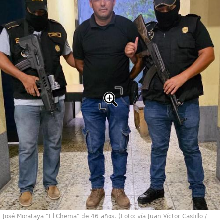
José Morataya "El Chema" de 46 años. (Foto: vía Juan Víctor Castillo /