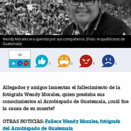
Wendy Morales era querida por sus compañeros. (Foto: Arquidiócesis de
Guatemala)
14
5
0
4
5
Allegados y amigos lamentan el fallecimiento de la
fotógrafa Wendy Morales, quien prestaba sus
conocimientos al Arzobispado de Guatemala, ¿cuál fue
la causa de su muerte?
OTRAS NOTICIAS:
Fallece Wendy Morales, fotógrafa
del Arzobispado de Guatemala