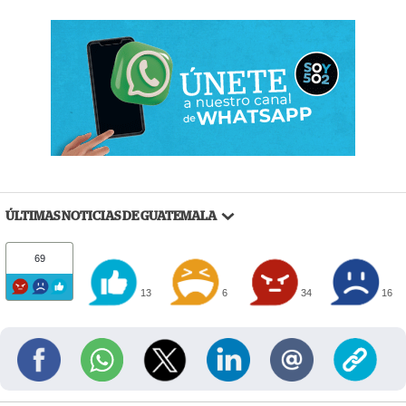
ÚLTIMAS NOTICIAS DE GUATEMALA
69
13
6
34
16