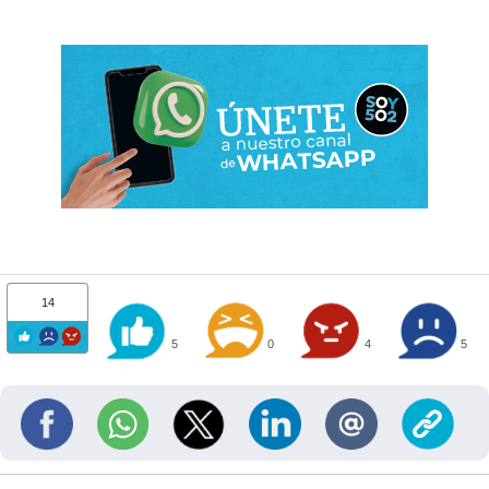
14
5
0
4
5