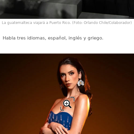
La guatemalteca viajará a Puerto Rico. (Foto: Orlando Chile/Colaborador)
Habla tres idiomas, español, inglés y griego.