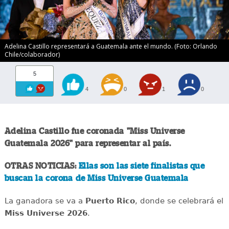
Adelina Castillo representará a Guatemala ante el mundo. (Foto: Orlando
Chile/colaborador)
5
4
0
1
0
Adelina Castillo fue coronada "Miss Universe
Guatemala 2026" para representar al país.
OTRAS NOTICIAS:
Ellas son las siete finalistas que
buscan la corona de Miss Universe Guatemala
La ganadora se va a
Puerto Rico
, donde se celebrará el
Miss Universe 2026
.