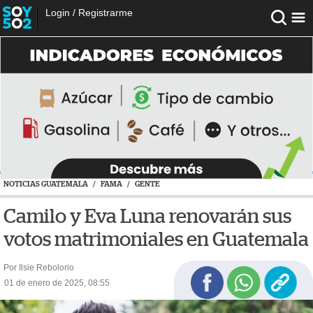
Login
/
Registrarme
NOTICIAS GUATEMALA
/
FAMA
/
GENTE
Camilo y Eva Luna renovarán sus
votos matrimoniales en Guatemala
Por Ilsie Rebolorio
01 de enero de 2025, 08:55