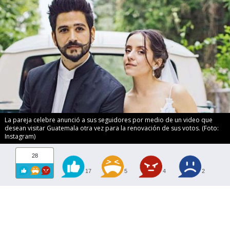
La pareja celebre anunció a sus seguidores por medio de un video que
desean visitar Guatemala otra vez para la renovación de sus votos. (Foto:
Instagram)
28
17
5
4
2