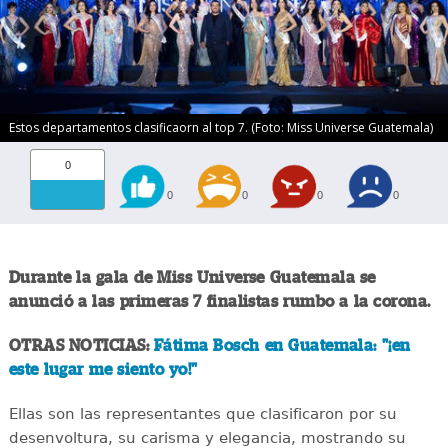
Estos departamentos clasificaorn al top 7. (Foto: Miss Universe Guatemala)
0
0
0
0
0
Durante la gala de Miss Universe Guatemala se
anunció a las primeras 7 finalistas rumbo a la corona.
OTRAS NOTICIAS:
Fátima Bosch en Guatemala: "¡en
este lugar me siento yo!"
Ellas son las representantes que clasificaron por su
desenvoltura, su carisma y elegancia, mostrando su