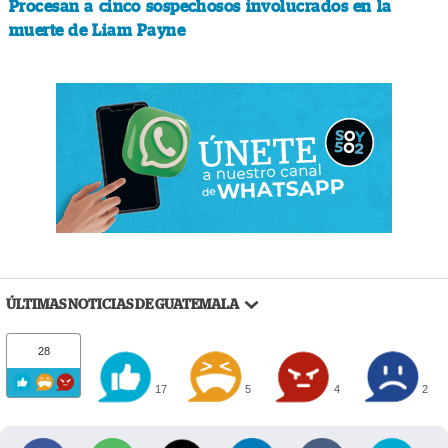
Procesan a cinco sospechosos involucrados en la
muerte de Liam Payne
ÚLTIMAS NOTICIAS DE GUATEMALA
28
17
5
4
2