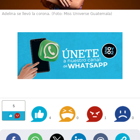
Adelina se llevó la corona. (Foto: Miss Universe Guatemala)
5
4
0
1
0