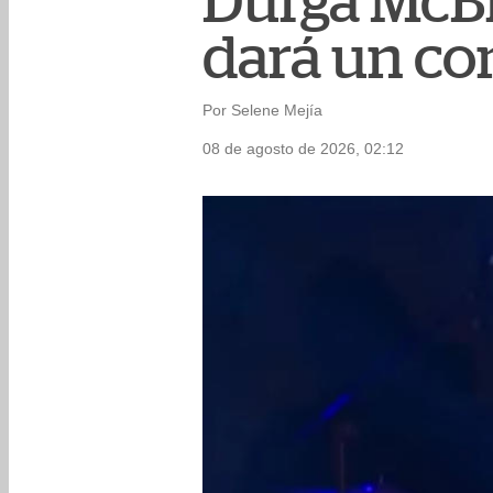
Durga McBr
dará un co
Por Selene Mejía
08 de agosto de 2026, 02:12