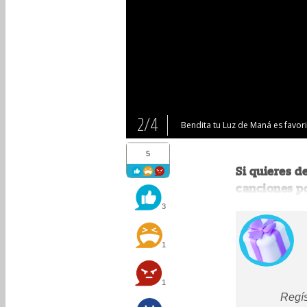
2/4
Bendita tu Luz de Maná es favori
5
Si quieres d
canciones po
3
1
1
Regís