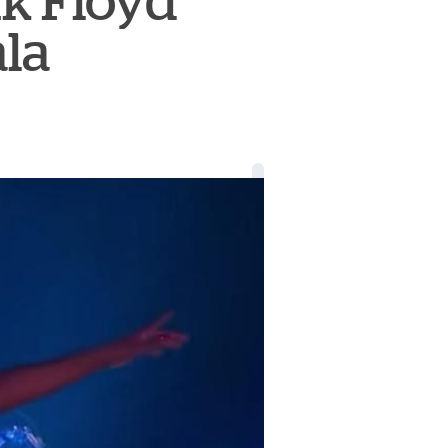
k Floyd
la