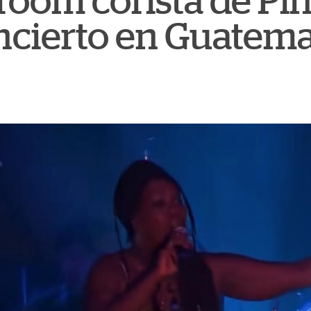
oom corista de Pin
ncierto en Guatema