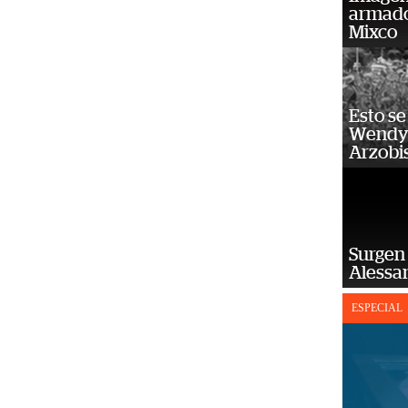
armado
Mixco
Esto se
Wendy 
Arzobi
Surgen 
Alessan
ESPECIAL