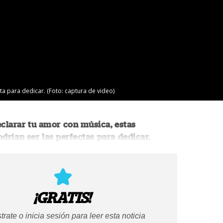
ta para dedicar. (Foto: captura de video)
eclarar tu amor con música, estas
drían ser las perfectas para dedicar.
¡GRATIS!
trate o inicia sesión para leer esta noticia