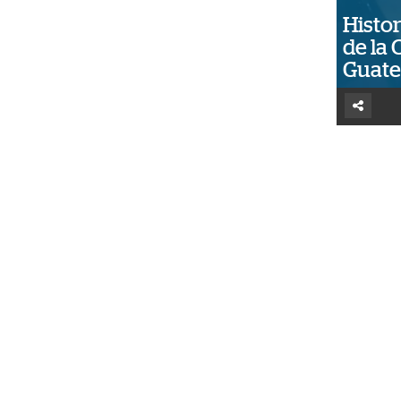
Histor
de la 
Guat