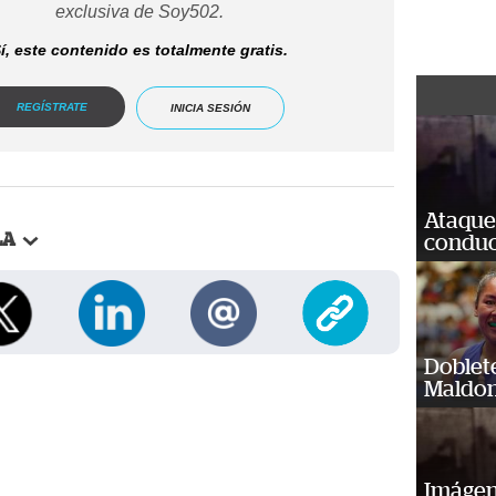
exclusiva de Soy502.
í, este contenido es totalmente gratis.
REGÍSTRATE
INICIA SESIÓN
Ataque
LA
conduct
Doblet
Maldon
Imágene