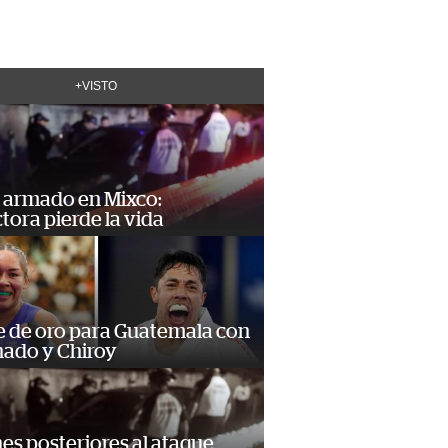
+VISTO
 armado en Mixco:
ora pierde la vida
e de oro para Guatemala con
ado y Chiroy
s posteriores al ataque