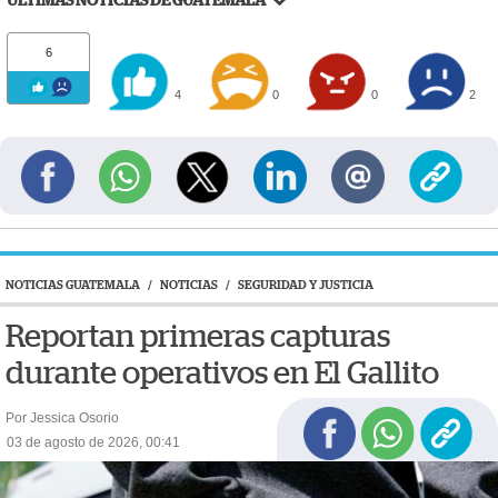
ÚLTIMAS NOTICIAS DE GUATEMALA
6
4
0
0
2
NOTICIAS GUATEMALA
/
NOTICIAS
/
SEGURIDAD Y JUSTICIA
Reportan primeras capturas
durante operativos en El Gallito
Por Jessica Osorio
03 de agosto de 2026, 00:41