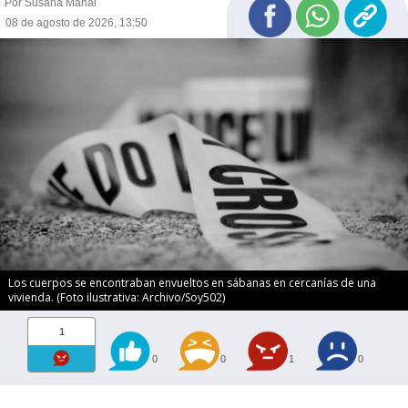
Por Susana Manai
08 de agosto de 2026, 13:50
Los cuerpos se encontraban envueltos en sábanas en cercanías de una
vivienda. (Foto ilustrativa: Archivo/Soy502)
1
0
0
1
0