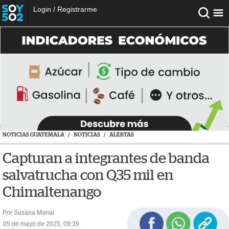
Login
/
Registrarme
NOTICIAS GUATEMALA
/
NOTICIAS
/
ALERTAS
Capturan a integrantes de banda
salvatrucha con Q35 mil en
Chimaltenango
Por Susana Manai
05 de mayo de 2025, 09:39