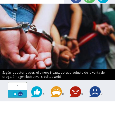
Según las autoridades, el dinero incautado es producto de la venta de
droga. (Imagen ilustrativa: créditos web)
6
4
0
0
2