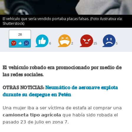
El vehículo que sería vendido portaba placas falsas. (Foto ilustrativa vía:
Shutterstock)
28
6
2
15
5
El vehículo robado era promocionado por medio de
las redes sociales.
OTRAS NOTICIAS:
Neumático de aeronave explota
durante su despegue en Petén
Una mujer iba a ser víctima de estafa al comprar una
camioneta tipo agrícola
que había sido robada el
pasado 23 de julio en zona 7.