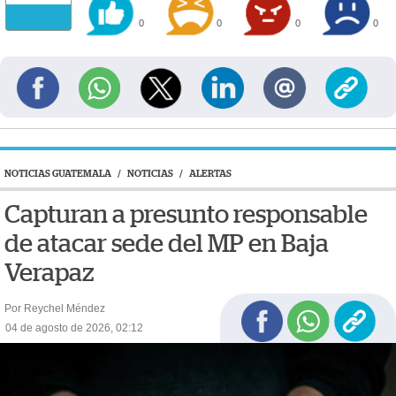
0
0
0
0
NOTICIAS GUATEMALA
/
NOTICIAS
/
ALERTAS
Capturan a presunto responsable
de atacar sede del MP en Baja
Verapaz
Por Reychel Méndez
04 de agosto de 2026, 02:12