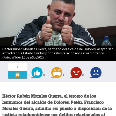
Hectór Rubén Morales Guerra, hermano del alcalde de Dolores, aceptó ser
extraditado a Estado Unidos por delitos relacionados al narcotráfico.
(Foto: Wilder López/Soy502)
1
0
1
0
0
Héctor Rubén Morales Guerra, el tercero de los
hermanos del alcalde de Dolores, Petén, Francisco
Morales Guerra, admitió ser puesto a disposición de la
justicia estadounidense por delitos relacionados al