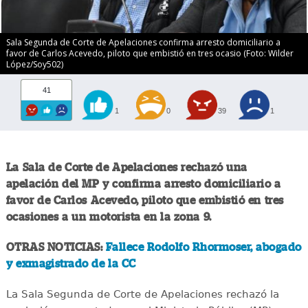
Sala Segunda de Corte de Apelaciones confirma arresto domiciliario a
favor de Carlos Acevedo, piloto que embistió en tres ocasio (Foto: Wilder
López/Soy502)
41
1
0
39
1
La Sala de Corte de Apelaciones rechazó una
apelación del MP y confirma arresto domiciliario a
favor de Carlos Acevedo, piloto que embistió en tres
ocasiones a un motorista en la zona 9.
OTRAS NOTICIAS:
Fallece Rodolfo Rhormoser, abogado
y exmagistrado de la CC
La Sala Segunda de Corte de Apelaciones rechazó la