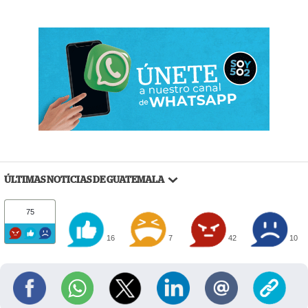
ÚLTIMAS NOTICIAS DE GUATEMALA
75
16
7
42
10