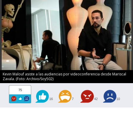
Kevin Malouf asiste a las audiencias por videoconferencia desde Mariscal
Zavala. (Foto: Archivo/Soy502)
75
16
7
42
10