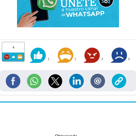
4
1
1
2
0