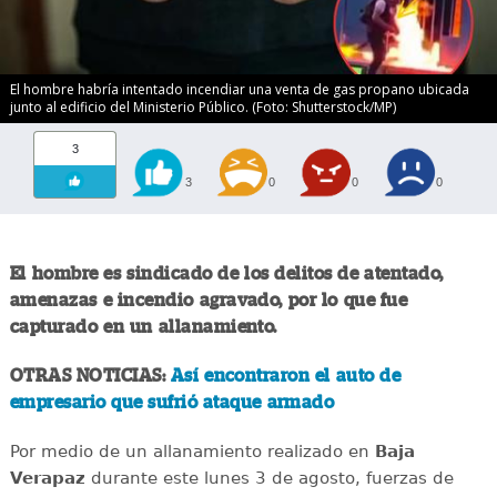
El hombre habría intentado incendiar una venta de gas propano ubicada
junto al edificio del Ministerio Público. (Foto: Shutterstock/MP)
3
3
0
0
0
El hombre es sindicado de los delitos de atentado,
amenazas e incendio agravado, por lo que fue
capturado en un allanamiento.
OTRAS NOTICIAS:
Así encontraron el auto de
empresario que sufrió ataque armado
Por medio de un allanamiento realizado en
Baja
Verapaz
durante este lunes 3 de agosto, fuerzas de