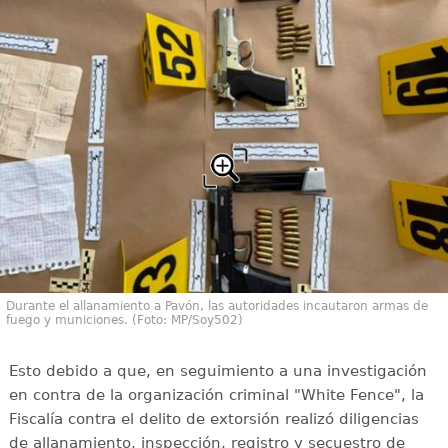
Durante el allanamiento a Pavón, las autoridades incautaron armas de
fuego y municiones. (Foto: MP/Soy502)
Esto debido a que, en seguimiento a una investigación
en contra de la organización criminal "White Fence", la
Fiscalía contra el delito de extorsión realizó diligencias
de allanamiento, inspección, registro y secuestro de