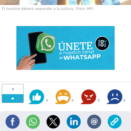
El hombre deberá responder a la justicia. (Foto: MP)
3
3
0
0
0