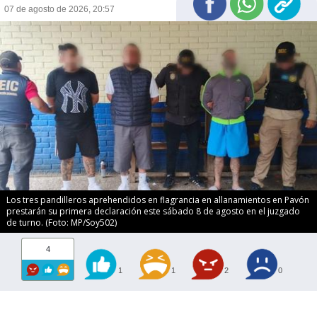
07 de agosto de 2026, 20:57
Los tres pandilleros aprehendidos en flagrancia en allanamientos en Pavón
prestarán su primera declaración este sábado 8 de agosto en el juzgado
de turno. (Foto: MP/Soy502)
4
1
1
2
0