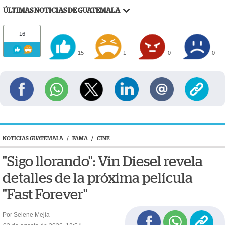
ÚLTIMAS NOTICIAS DE GUATEMALA
16
15
1
0
0
NOTICIAS GUATEMALA
/
FAMA
/
CINE
"Sigo llorando": Vin Diesel revela
detalles de la próxima película
"Fast Forever"
Por Selene Mejía