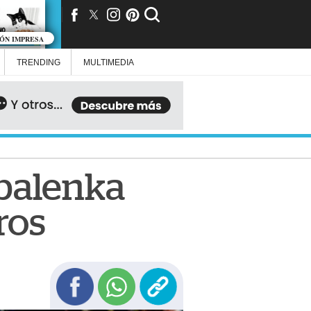
IÓN IMPRESA
TRENDING
MULTIMEDIA
abalenka
ros