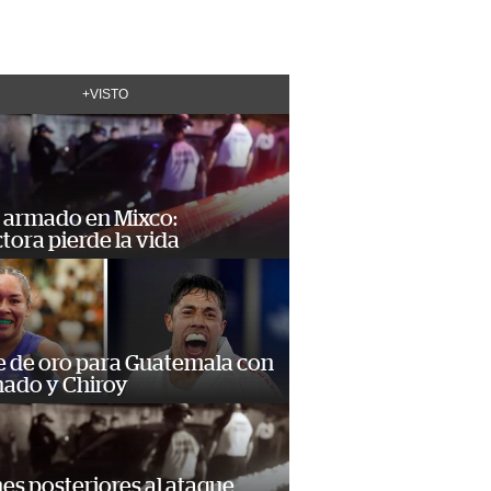
+VISTO
 armado en Mixco:
ora pierde la vida
e de oro para Guatemala con
ado y Chiroy
s posteriores al ataque