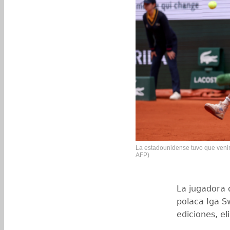
La estadounidense tuvo que venir d
AFP)
La jugadora 
polaca Iga S
ediciones, e