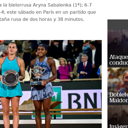
a la bielorrusa Aryna Sabalenka (1ª); 6-7
6-4; este sábado en París en un partido que
aña rusa de dos horas y 38 minutos.
Ataque
conduct
Doblet
Maldon
Imágene