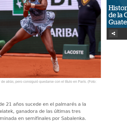
Histor
de la 
Guat
e atrás, pero consiguió quedarse con el título en París. (Foto:
de 21 años sucede en el palmarés a la
wiatek, ganadora de las últimas tres
liminada en semifinales por Sabalenka.