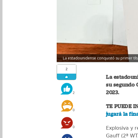
La estadounidense conquistó su primer títu
2
La estadouni
su segundo G
2023.
2
TE PUEDE I
0
jugará la fi
0
Explosiva y 
Gauff (2ª W