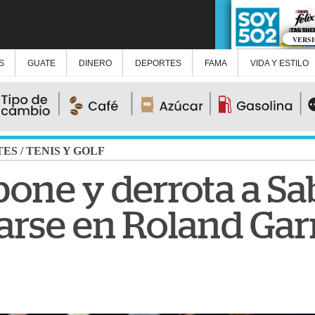
VERS
S
GUATE
DINERO
DEPORTES
FAMA
VIDA Y ESTILO
TES
/
TENIS Y GOLF
epone y derrota a S
arse en Roland Gar