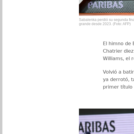
Sabalenka perdió su segunda fina
grande desde 2023. (Foto: AFP)
El himno de E
Chatrier die
Williams, el
Volvió a bati
ya derrotó, 
primer títul