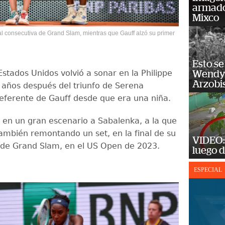
armado
Mixco
l consecutiva de Grand Slam, mientras que Gauff alzó su primer
Esto se
stados Unidos volvió a sonar en la Philippe
Wendy 
Arzobi
z años después del triunfo de Serena
 referente de Gauff desde que era una niña.
r en un gran escenario a Sabalenka, a la que
también remontando un set, en la final de su
VIDEO: 
o de Grand Slam, en el US Open de 2023.
luego d
ESPECIAL