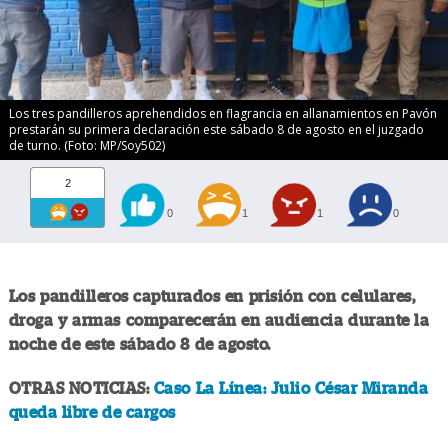
Los tres pandilleros aprehendidos en flagrancia en allanamientos en Pavón
prestarán su primera declaración este sábado 8 de agosto en el juzgado
de turno. (Foto: MP/Soy502)
2
0
1
1
0
Los pandilleros capturados en prisión con celulares,
droga y armas comparecerán en audiencia durante la
noche de este sábado 8 de agosto.
OTRAS NOTICIAS:
Caso La Línea: Julio César Miranda
queda libre de cargos