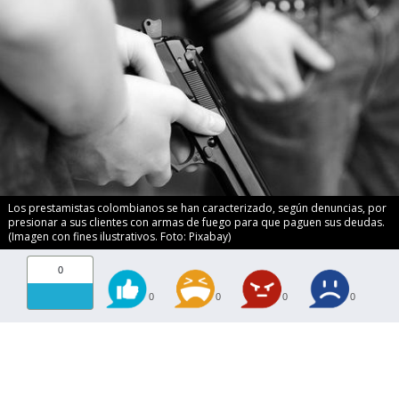
Los prestamistas colombianos se han caracterizado, según denuncias, por
presionar a sus clientes con armas de fuego para que paguen sus deudas.
(Imagen con fines ilustrativos. Foto: Pixabay)
0
0
0
0
0