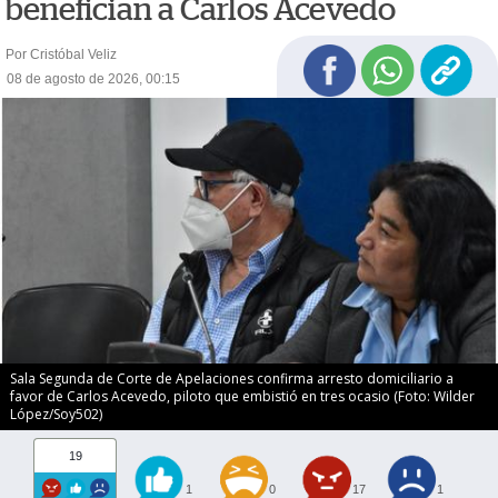
benefician a Carlos Acevedo
Por Cristóbal Veliz
08 de agosto de 2026, 00:15
Sala Segunda de Corte de Apelaciones confirma arresto domiciliario a
favor de Carlos Acevedo, piloto que embistió en tres ocasio (Foto: Wilder
López/Soy502)
19
1
0
17
1