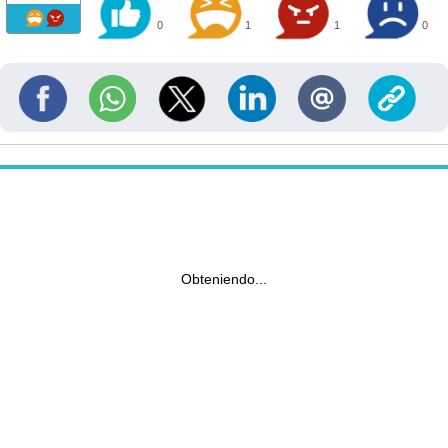
0
1
1
0
Obteniendo...