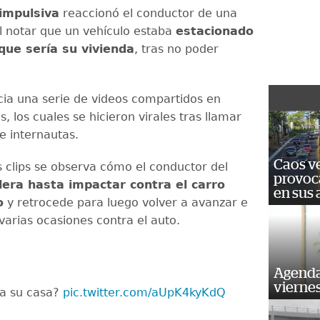
impulsiva
reaccionó el conductor de una
l notar que un vehículo estaba
estacionado
 que sería su vivienda
, tras no poder
ncia una serie de videos compartidos en
s, los cuales se hicieron virales tras llamar
de internautas.
Caos ve
s clips se observa cómo el conductor del
provoc
lera hasta impactar contra el carro
en sus
o
y retrocede para luego volver a avanzar e
varias ocasiones contra el auto.
Agenda
vierne
 a su casa?
pic.twitter.com/aUpK4kyKdQ