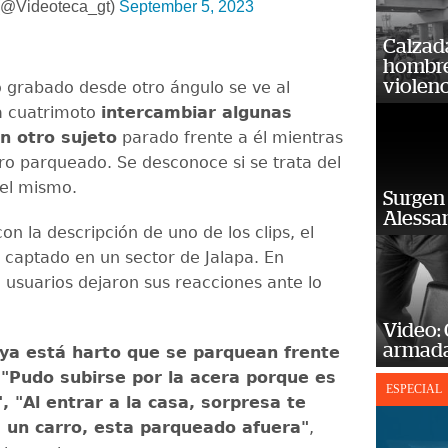
(@Videoteca_gt)
September 5, 2023
Calzada
hombre 
violenc
o grabado desde otro ángulo se ve al
a cuatrimoto
intercambiar algunas
n otro sujeto
parado frente a él mientras
rro parqueado. Se desconoce si se trata del
del mismo.
Surgen 
Alessan
n la descripción de uno de los clips, el
e captado en un sector de Jalapa. En
 usuarios dejaron sus reacciones ante lo
Video:
armada
ya está harto que se parquean frente
 "Pudo subirse por la acera porque es
ESPECIAL
, "Al entrar a la casa, sorpresa te
un carro, esta parqueado afuera"
,