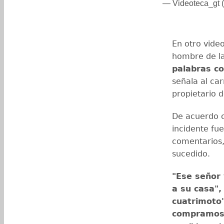
— Videoteca_gt 
En otro vide
hombre de l
palabras co
señala al ca
propietario 
De acuerdo co
incidente fu
comentarios,
sucedido.
"Ese señor 
a su casa",
cuatrimoto"
compramos 