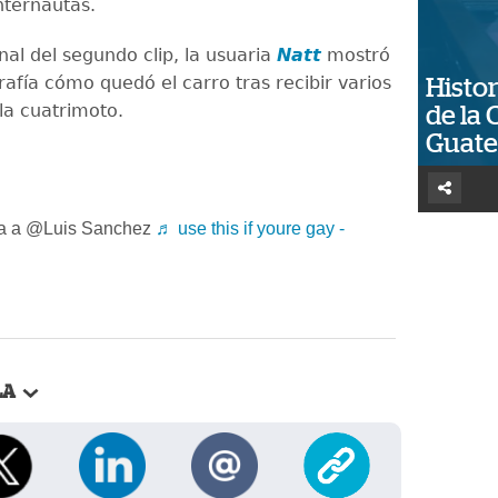
internautas.
inal del segundo clip, la usuaria
Natt
mostró
afía cómo quedó el carro tras recibir varios
Histor
la cuatrimoto.
de la 
Guat
a a @Luis Sanchez
♬ use this if youre gay -
LA