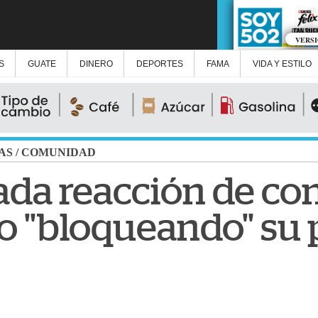
VERS
S
GUATE
DINERO
DEPORTES
FAMA
VIDA Y ESTILO
AS
/
COMUNIDAD
ada reacción de co
ro "bloqueando" su