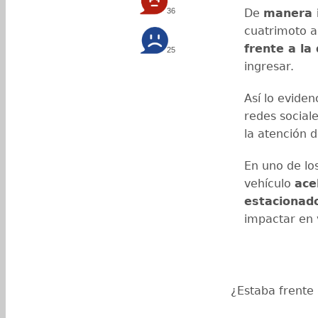
36
De
manera 
cuatrimoto a
frente a la
25
ingresar.
Así lo evide
redes sociale
la atención 
En uno de lo
vehículo
ace
estacionad
impactar en 
¿Estaba frente