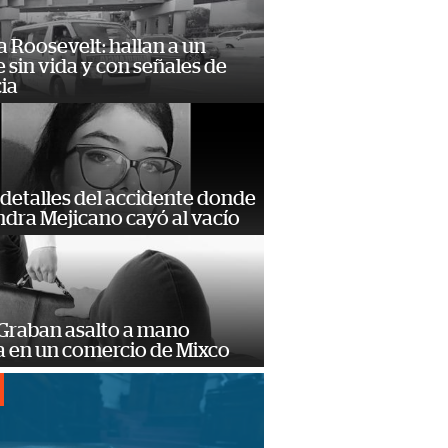
 Roosevelt: hallan a un
sin vida y con señales de
ia
detalles del accidente donde
dra Mejicano cayó al vacío
 Graban asalto a mano
 en un comercio de Mixco