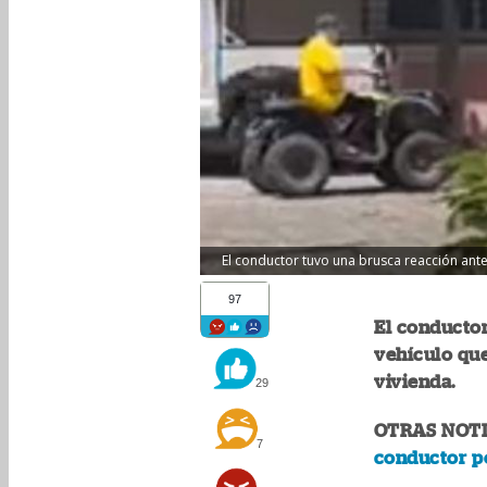
El conductor tuvo una brusca reacción ante
97
El conductor
vehículo que
vivienda.
29
OTRAS NOTI
7
conductor po