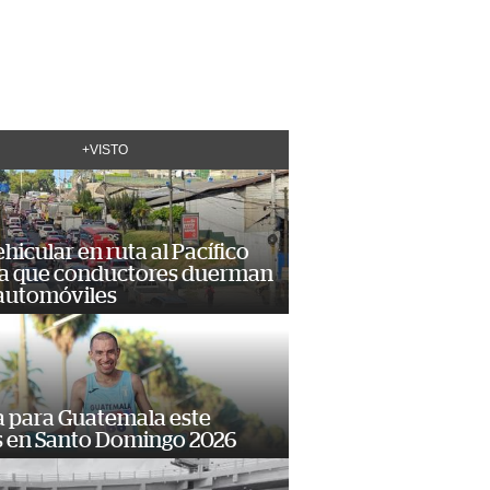
+VISTO
hicular en ruta al Pacífico
a que conductores duerman
 automóviles
 para Guatemala este
s en Santo Domingo 2026