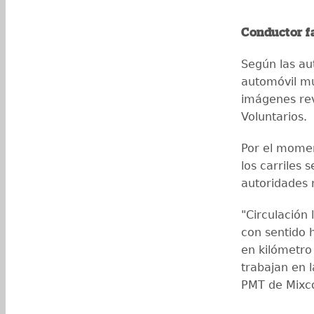
Conductor f
Según las aut
automóvil mu
imágenes rev
Voluntarios.
Por el moment
los carriles
autoridades r
"Circulación
con sentido 
en kilómetro
trabajan en l
PMT de Mixc