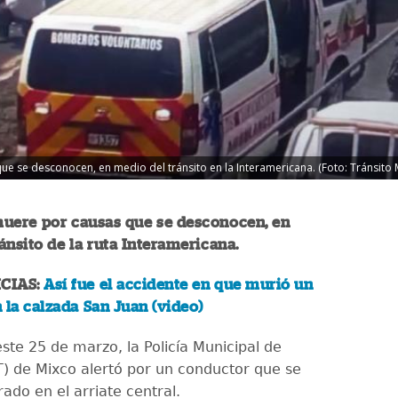
e se desconocen, en medio del tránsito en la Interamericana. (Foto: Tránsito 
uere por causas que se desconocen, en
ánsito de la ruta Interamericana.
CIAS:
Así fue el accidente en que murió un
 la calzada San Juan (video)
ste 25 de marzo, la Policía Municipal de
T) de Mixco alertó por un conductor que se
ado en el arriate central.