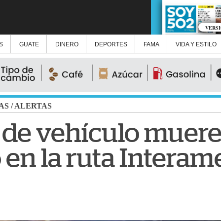
VERS
S
GUATE
DINERO
DEPORTES
FAMA
VIDA Y ESTILO
AS
/
ALERTAS
de vehículo muere
o en la ruta Intera