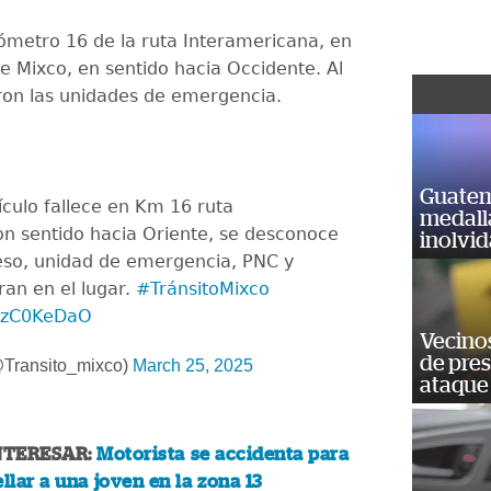
ilómetro 16 de la ruta Interamericana, en
de Mixco, en sentido hacia Occidente. Al
ron las unidades de emergencia.
Guatem
culo fallece en Km 16 ruta
medall
n sentido hacia Oriente, se desconoce
inolvi
eso, unidad de emergencia, PNC y
an en el lugar.
#TránsitoMixco
58zC0KeDaO
Vecino
de pre
@Transito_mixco)
March 25, 2025
ataque
NTERESAR:
Motorista se accidenta para
llar a una joven en la zona 13