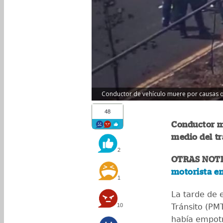
Conductor de vehículo muere por causas qu
48
Conductor m
medio del tr
2
OTRAS NOTI
motorista en
1
La tarde de e
10
Tránsito (PM
había empotr