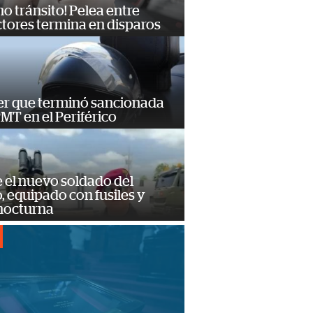
no tránsito! Pelea entre
tores termina en disparos
er que terminó sancionada
PMT en el Periférico
e el nuevo soldado del
o, equipado con fusiles y
 nocturna