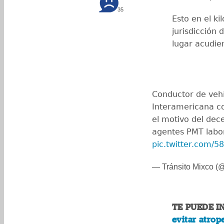
35
Esto en el k
jurisdicción 
lugar acudie
Conductor de vehí
Interamericana co
el motivo del dec
agentes PMT labor
pic.twitter.com/
— Tránsito Mixco (
TE PUEDE I
evitar atrope