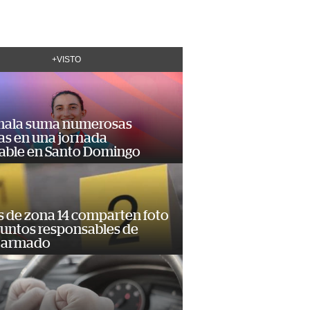
+VISTO
ala suma numerosas
as en una jornada
dable en Santo Domingo
s de zona 14 comparten foto
suntos responsables de
 armado