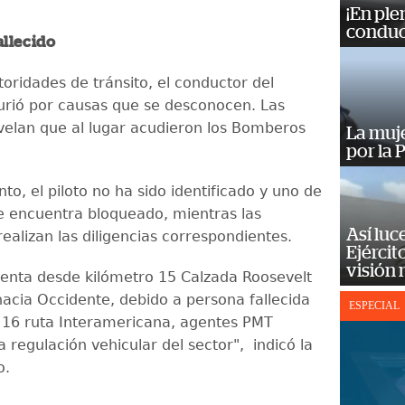
¡En ple
conduc
allecido
oridades de tránsito, el conductor del
rió por causas que se desconocen. Las
elan que al lugar acudieron los Bomberos
La muj
por la 
o, el piloto no ha sido identificado y uno de
 se encuentra bloqueado, mientras las
Así luc
ealizan las diligencias correspondientes.
Ejércit
visión
 lenta desde kilómetro 15 Calzada Roosevelt
hacia Occidente, debido a persona fallecida
ESPECIAL
 16 ruta Interamericana, agentes PMT
a regulación vehicular del sector", indicó la
o.