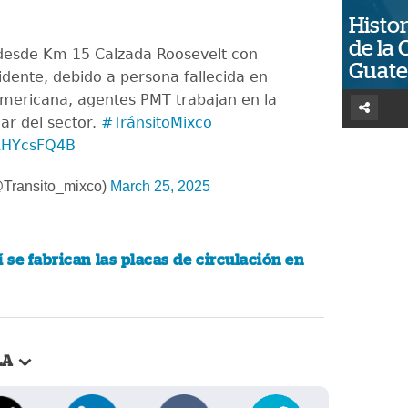
Histor
de la 
 desde Km 15 Calzada Roosevelt con
Guat
idente, debido a persona fallecida en
mericana, agentes PMT trabajan en la
ar del sector.
#TránsitoMixco
8RHYcsFQ4B
@Transito_mixco)
March 25, 2025
í se fabrican las placas de circulación en
LA