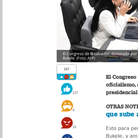
El Congreso de El Salvador, dominado por e
Bukele. (Foto: AFP)
167
El Congreso 
oficialismo,
presidencial
137
OTRAS NOTI
6
que sube 
18
Esto para pe
Bukele, y amp