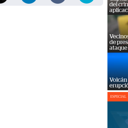
del cr
aplicac
Vecino
de pre
ataque
Volcán 
erupció
ESPECIAL