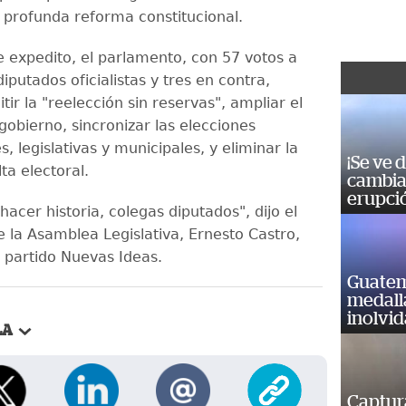
 profunda reforma constitucional.
e expedito, el parlamento, con 57 votos a
diputados oficialistas y tres en contra,
tir la "reelección sin reservas", ampliar el
obierno, sincronizar las elecciones
s, legislativas y municipales, y eliminar la
¡Se ve 
ta electoral.
cambia 
erupci
hacer historia, colegas diputados", dijo el
e la Asamblea Legislativa, Ernesto Castro,
ta partido Nuevas Ideas.
Guatem
medall
inolvi
LA
Captur