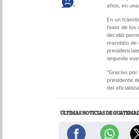
años, en una
6
En un trámit
favor de los 
decidió permi
mandato de g
presidenciale
segunda vuel
"Gracias por 
presidente d
del oficialis
ÚLTIMAS NOTICIAS DE GUATEMA