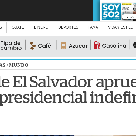
VERS
S
GUATE
DINERO
DEPORTES
FAMA
VIDA Y ESTILO
AS
/
MUNDO
e El Salvador aprue
presidencial indefi