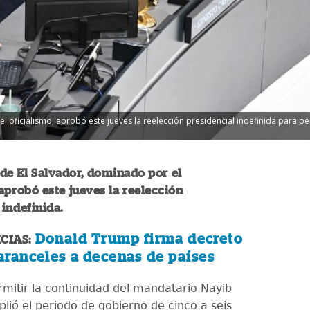
l oficialismo, aprobó este jueves la reelección presidencial indefinida para p
de El Salvador, dominado por el
 aprobó este jueves la reelección
 indefinida.
Donald Trump firma decreto
CIAS:
aranceles a decenas de países
rmitir la continuidad del mandatario Nayib
lió el periodo de gobierno de cinco a seis