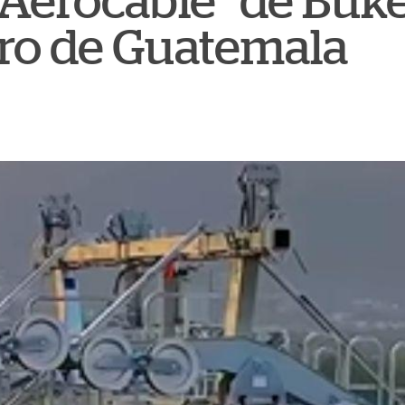
 “Aerocable” de Buke
ro de Guatemala