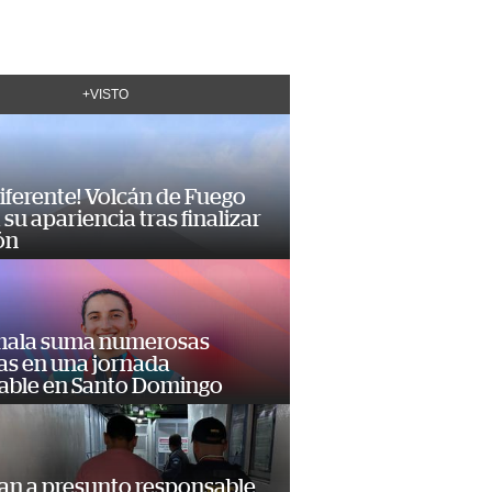
+VISTO
diferente! Volcán de Fuego
su apariencia tras finalizar
ón
ala suma numerosas
as en una jornada
dable en Santo Domingo
an a presunto responsable