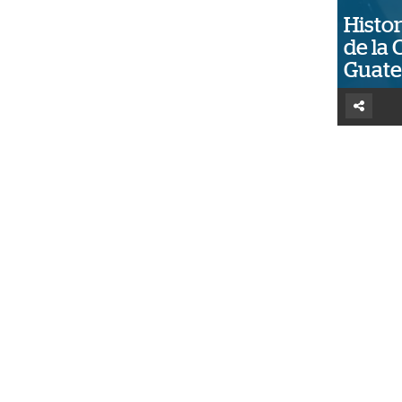
Histor
de la 
Guat