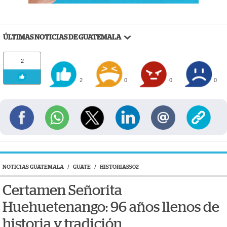
ÚLTIMAS NOTICIAS DE GUATEMALA
2
2
0
0
0
NOTICIAS GUATEMALA
/
GUATE
/
HISTORIAS502
Certamen Señorita
Huehuetenango: 96 años llenos de
historia y tradición