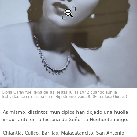
Gloria Garay fue Reina de las Fiestas Julias 1942 cuando aún la
festividad se celebraba en el Hipódromo, zona 8. (Foto: José Gómez)
Asimismo, distintos municipios han dejado una huella
importante en la historia de Señorita Huehuetenango.
Chiantla, Cuilco, Barillas, Malacatancito, San Antonio