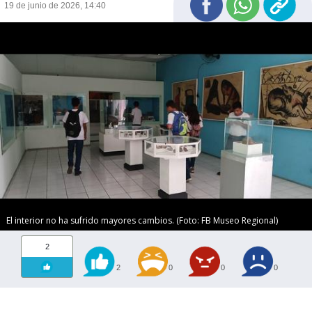
19 de junio de 2026, 14:40
El interior no ha sufrido mayores cambios. (Foto: FB Museo Regional)
2
2
0
0
0