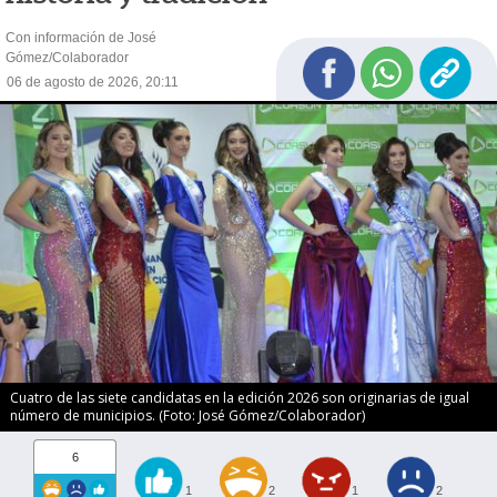
Con información de José
Gómez/Colaborador
06 de agosto de 2026, 20:11
Cuatro de las siete candidatas en la edición 2026 son originarias de igual
número de municipios. (Foto: José Gómez/Colaborador)
6
1
2
1
2