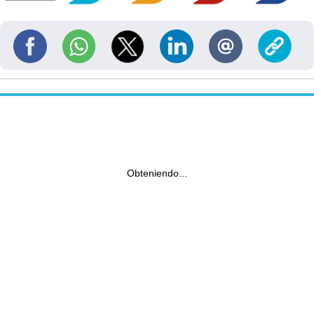
Obteniendo...