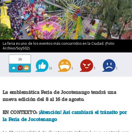
La feria es uno de los eventos más concurridos en la Ciudad. (Foto:
Archivo/Soy502)
16
11
1
3
1
La emblemática Feria de Jocotenango tendrá una
nueva edición del 8 al 16 de agosto.
EN CONTEXTO:
¡Atención! Así cambiará el tránsito por
la Feria de Jocotenango