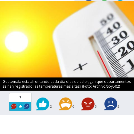
Guatemala esta afrontando cada día olas de calor, ¿en qué departamentos
se han registrado las temperaturas más altas? (Foto: Archivo/Soy502)
7
2
0
3
2