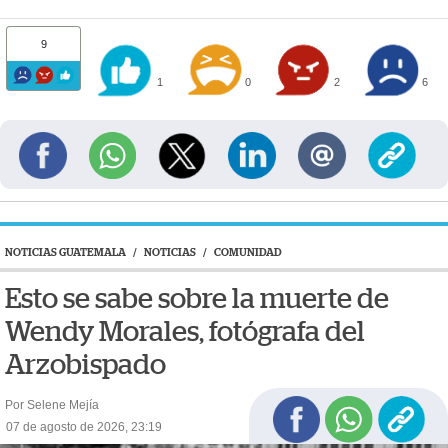
9
1
0
2
6
NOTICIAS GUATEMALA
/
NOTICIAS
/
COMUNIDAD
Esto se sabe sobre la muerte de
Wendy Morales, fotógrafa del
Arzobispado
Por Selene Mejía
07 de agosto de 2026, 23:19