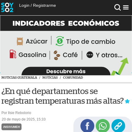
Login
/
Registrarme
NOTICIAS GUATEMALA
/
NOTICIAS
/
COMUNIDAD
¿En qué departamentos se
registran temperaturas más altas?
Por Ilsie Rebolorio
20 de mayo de 2025, 15:33
INSIVUMEH