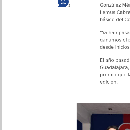
González Mén
2
Lemus Cabrer
básico del C
"Ya han pasa
ganamos el p
desde inicios
El año pasad
Guadalajara,
premio que l
edición.