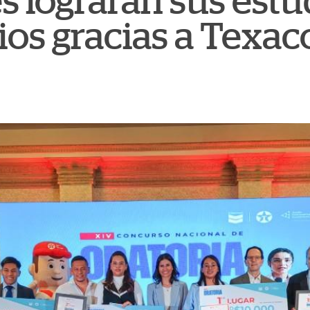
s lograrán sus estu
ios gracias a Texac