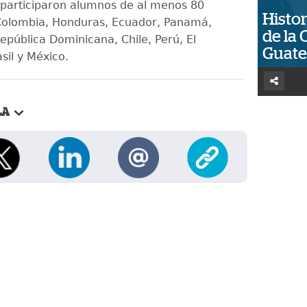
 participaron alumnos de al menos 80
Histor
Colombia, Honduras, Ecuador, Panamá,
de la 
epública Dominicana, Chile, Perú, El
Guat
sil y México.
LA