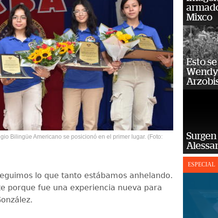
armado
Mixco
Esto se
Wendy 
Arzobi
Surgen 
gio Bilingüe Americano se posicionó en el primer lugar. (Foto:
Alessan
ESPECIAL
nseguimos lo que tanto estábamos anhelando.
nte porque fue una experiencia nueva para
González.