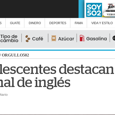
VERS
S
GUATE
DINERO
DEPORTES
FAMA
VIDA Y ESTILO
/
ORGULLO502
lescentes destacan
al de inglés
iario