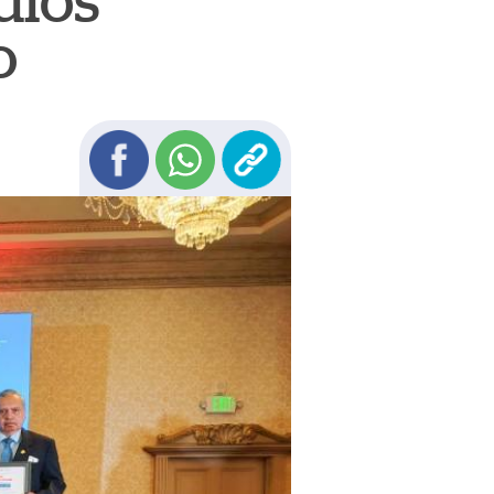
dios
o