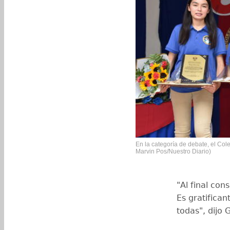
En la categoría de debate, el Cole
Marvin Pos/Nuestro Diario)
"Al final co
Es gratifica
todas", dijo 