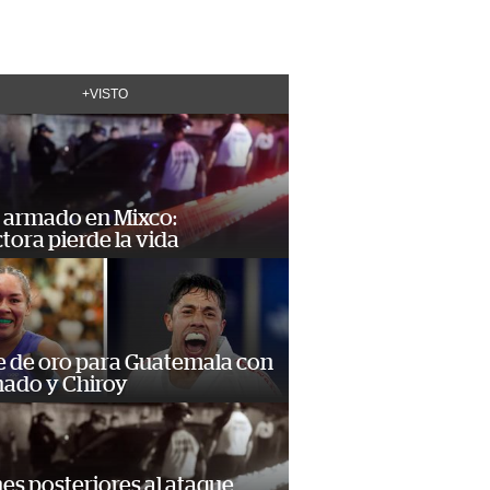
+VISTO
 armado en Mixco:
ora pierde la vida
e de oro para Guatemala con
ado y Chiroy
s posteriores al ataque