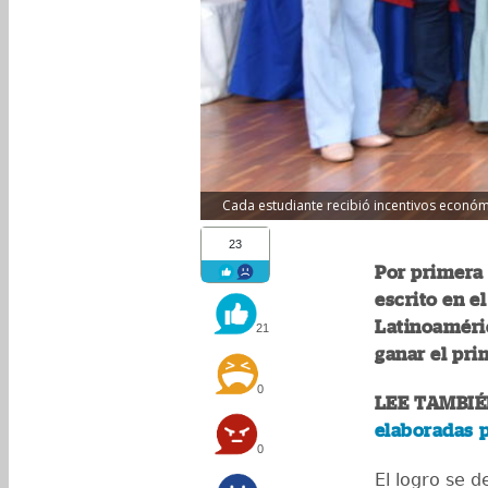
Cada estudiante recibió incentivos económ
23
Por primera
escrito en e
Latinoaméri
21
ganar el pri
0
LEE TAMBIÉ
elaboradas p
0
El logro se d