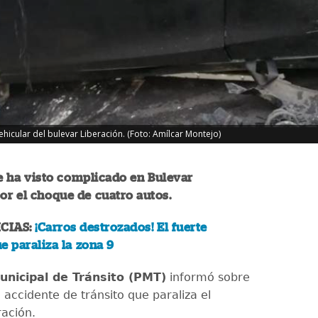
ehicular del bulevar Liberación. (Foto: Amílcar Montejo)
se ha visto complicado en Bulevar
or el choque de cuatro autos.
CIAS:
¡Carros destrozados! El fuerte
e paraliza la zona 9
Municipal de Tránsito (PMT)
informó sobre
 accidente de tránsito que paraliza el
ración.