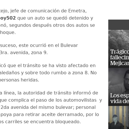
ejo, jefe de comunicación de Emetra,
oy502
que un auto se quedó detenido y
sionó, segundos después otros dos autos se
choque.
suceso, este ocurrió en el Bulevar
Trágico
 3ra. avenida, zona 9.
falleci
Mejica
có que el tránsito se ha visto afectado en
 aledaños y sobre todo rumbo a zona 8. No
personas heridas.
 línea, la autoridad de tránsito informó de
Los esp
que complica el paso de los automovilistas y
vida de
a 2da avenida del mismo bulevar; personal
apoya para retirar aceite derramado, por lo
os carriles se encuentra bloqueado.