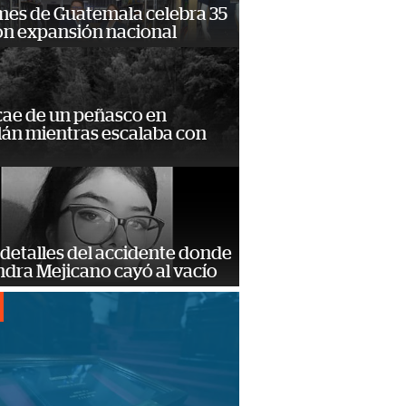
mes de Guatemala celebra 35
on expansión nacional
cae de un peñasco en
lán mientras escalaba con
detalles del accidente donde
dra Mejicano cayó al vacío