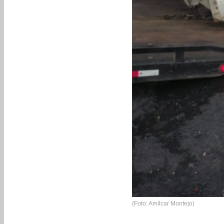
(Foto: Amílcar Montejo)