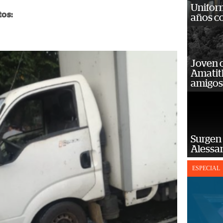
Unifor
tos:
años c
Joven 
Amatit
amigos
Surgen 
Alessan
ESPECIAL