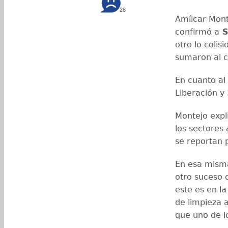
28
Amílcar Mont
confirmó a
S
otro lo coli
sumaron al 
En cuanto al 
Liberación y
Montejo expli
los sectores
se reportan 
En esa misma
otro suceso 
este es en l
de limpieza 
que uno de l