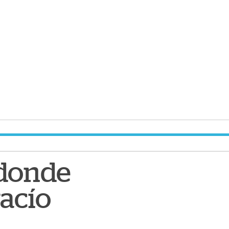
 donde
vacío