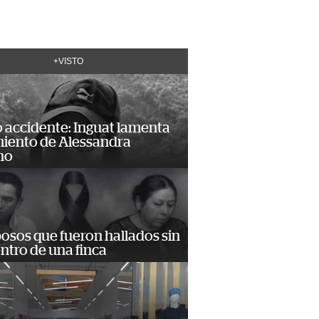
+VISTO
 accidente: Inguat lamenta
miento de Alessandra
no
osos que fueron hallados sin
ntro de una finca