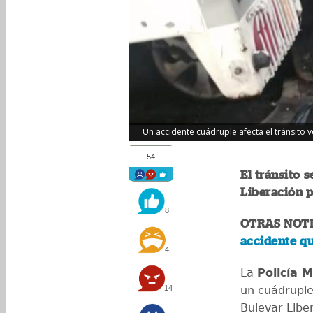
Un accidente cuádruple afecta el tránsito v
54
El tránsito 
Liberación p
8
OTRAS NOTI
accidente qu
4
La
Policía 
14
un cuádruple
Bulevar Libe