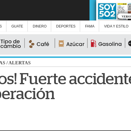
VERS
S
GUATE
DINERO
DEPORTES
FAMA
VIDA Y ESTILO
AS
/
ALERTAS
os! Fuerte accident
beración