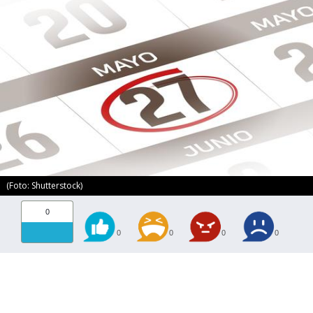
(Foto: Shutterstock)
0
0
0
0
0