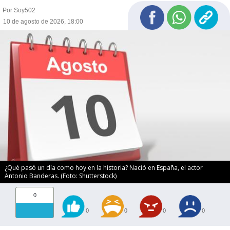
Por Soy502
10 de agosto de 2026, 18:00
¿Qué pasó un día como hoy en la historia? Nació en España, el actor
Antonio Banderas. (Foto: Shutterstock)
0
0
0
0
0