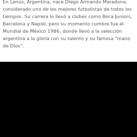
En Lanús, Argentina, nace Diego Armando Maradona,
considerado uno de los mejores futbolistas de todos los
tiempos. Su carrera lo llevó a clubes como Boca Juniors,
Barcelona y Napoli, pero su momento cumbre fue el
Mundial de México 1986, donde llevó a la selección
argentina a la gloria con su talento y su famosa "mano
de Dios".