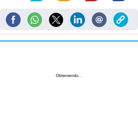
Obteniendo...