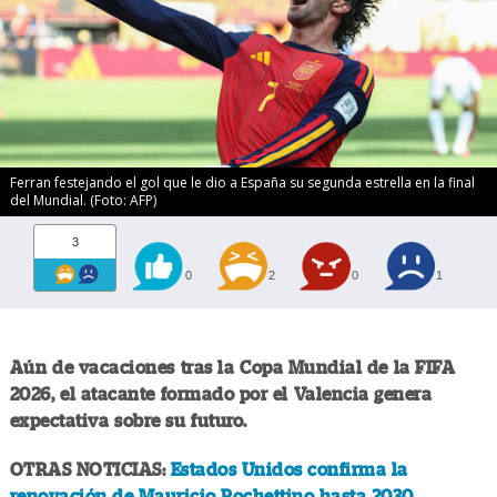
Ferran festejando el gol que le dio a España su segunda estrella en la final
del Mundial. (Foto: AFP)
3
0
2
0
1
Aún de vacaciones tras la Copa Mundial de la FIFA
2026, el atacante formado por el Valencia genera
expectativa sobre su futuro.
OTRAS NOTICIAS:
Estados Unidos confirma la
renovación de Mauricio Pochettino hasta 2030