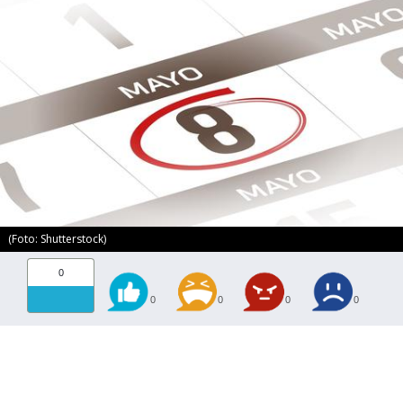
(Foto: Shutterstock)
0
0
0
0
0