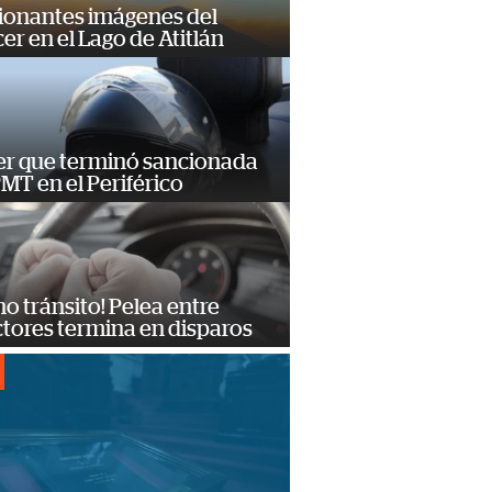
ionantes imágenes del
er en el Lago de Atitlán
er que terminó sancionada
PMT en el Periférico
no tránsito! Pelea entre
tores termina en disparos