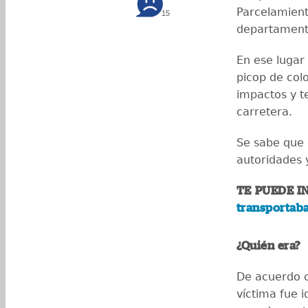
Parcelamient
15
departament
En ese lugar
picop de colo
impactos y t
carretera.
Se sabe que e
autoridades 
TE PUEDE I
transportaba
¿Quién era?
De acuerdo c
víctima fue 