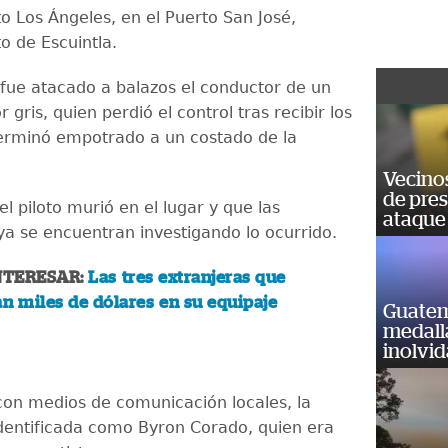
o Los Ángeles, en el Puerto San José,
o de Escuintla.
 fue atacado a balazos el conductor de un
r gris, quien perdió el control tras recibir los
erminó empotrado a un costado de la
Vecino
de pre
l piloto murió en el lugar y que las
ataque
ya se encuentran investigando lo ocurrido.
NTERESAR:
Las tres extranjeras que
n miles de dólares en su equipaje
Guatem
medall
inolvi
on medios de comunicación locales, la
identificada como Byron Corado, quien era