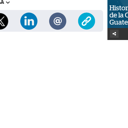
LA
Histor
de la 
Guat