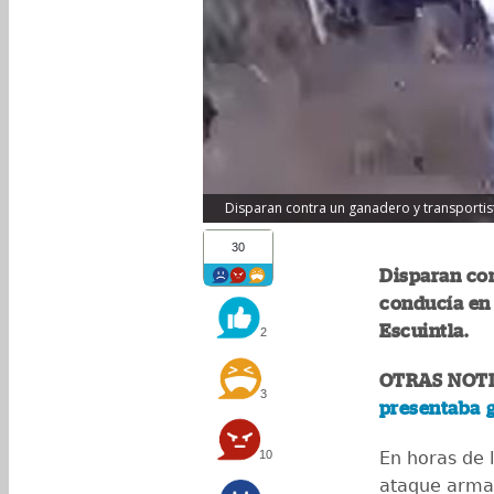
Disparan contra un ganadero y transportista
30
Disparan con
conducía en 
Escuintla.
2
OTRAS NOTI
3
presentaba 
10
En horas de 
ataque armad