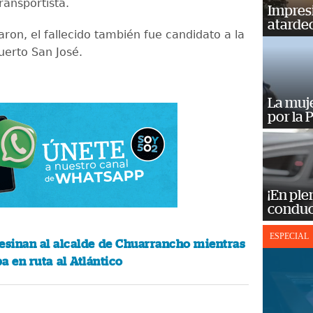
ransportista.
Impres
atardec
ron, el fallecido también fue candidato a la
Puerto San José.
La muj
por la 
¡En ple
conduc
ESPECIAL
esinan al alcalde de Chuarrancho mientras
a en ruta al Atlántico