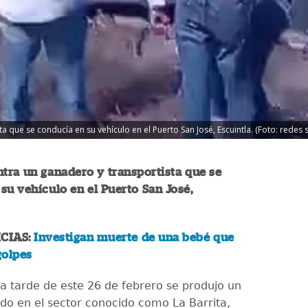
 que se conducía en su vehículo en el Puerto San José, Escuintla. (Foto: redes s
tra un ganadero y transportista que se
su vehículo en el Puerto San José,
CIAS:
Investigan muerte de una bebé que
golpes
la tarde de este 26 de febrero se produjo un
o en el sector conocido como La Barrita,