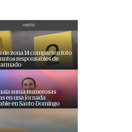
+VISTO
s de zona 14 comparten foto
suntos responsables de
 armado
ala suma numerosas
as en una jornada
dable en Santo Domingo