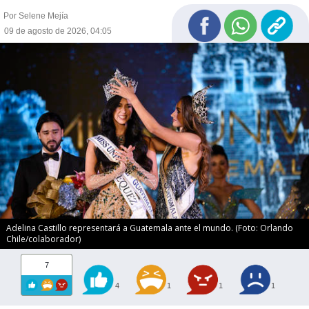
Por Selene Mejía
09 de agosto de 2026, 04:05
Adelina Castillo representará a Guatemala ante el mundo. (Foto: Orlando
Chile/colaborador)
7
4
1
1
1