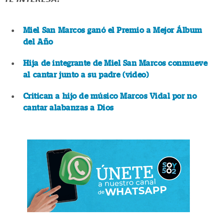
Miel San Marcos ganó el Premio a Mejor Álbum
del Año
Hija de integrante de Miel San Marcos conmueve
al cantar junto a su padre (video)
Critican a hijo de músico Marcos Vidal por no
cantar alabanzas a Dios