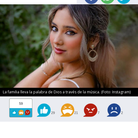
La familia lleva la palabra de Dios a través de la música. (Foto: Instagram)
59
29
21
7
2