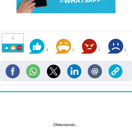
7
4
1
1
1
Obteniendo...