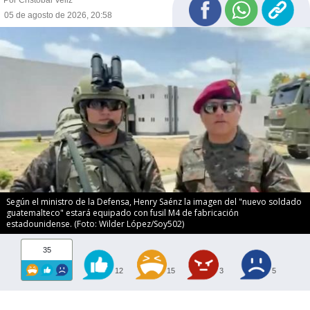
05 de agosto de 2026, 20:58
Según el ministro de la Defensa, Henry Saénz la imagen del "nuevo soldado
guatemalteco" estará equipado con fusil M4 de fabricación
estadounidense. (Foto: Wilder López/Soy502)
35
12
15
3
5