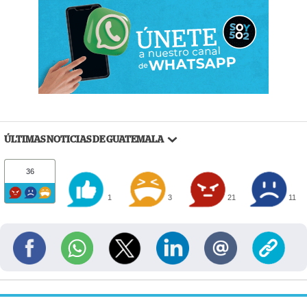
ÚLTIMAS NOTICIAS DE GUATEMALA
36
1
3
21
11