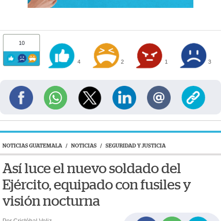
10
4
2
1
3
NOTICIAS GUATEMALA
/
NOTICIAS
/
SEGURIDAD Y JUSTICIA
Así luce el nuevo soldado del
Ejército, equipado con fusiles y
visión nocturna
Por Cristóbal Veliz