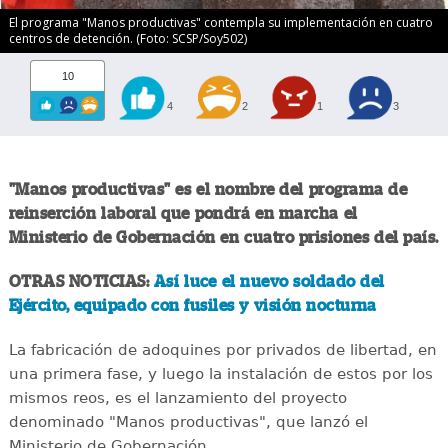
El programa "Manos productivas" contempla su implementación en cuatro
centros de detención. (Foto: SCSP/Soy502)
10
4
2
1
3
"Manos productivas" es el nombre del programa de
reinserción laboral que pondrá en marcha el
Ministerio de Gobernación en cuatro prisiones del país.
OTRAS NOTICIAS:
Así luce el nuevo soldado del
Ejército, equipado con fusiles y visión nocturna
La fabricación de adoquines por privados de libertad, en
una primera fase, y luego la instalación de estos por los
mismos reos, es el lanzamiento del proyecto
denominado "Manos productivas", que lanzó el
Ministerio de Gobernación.