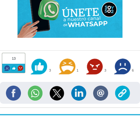
13
3
1
3
6