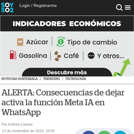
Login
/
Registrarme
NOTICIAS GUATEMALA
/
TRENDING
/
TECNOLOGÍA
ALERTA: Consecuencias de dejar
activa la función Meta IA en
WhatsApp
Por Andrea Llamas
13 de noviembre de 2024, 10:05