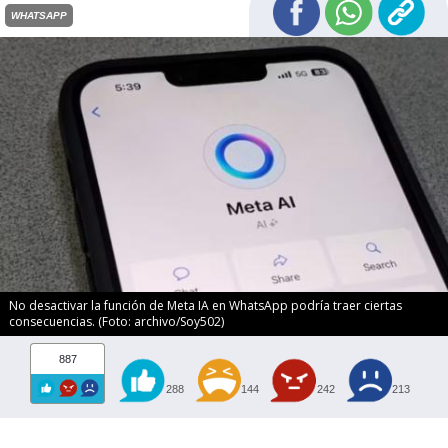
WHATSAPP
No desactivar la función de Meta IA en WhatsApp podría traer ciertas
consecuencias. (Foto: archivo/Soy502)
887
288
144
242
213