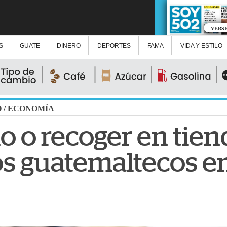
VERS
S
GUATE
DINERO
DEPORTES
FAMA
VIDA Y ESTILO
O
/
ECONOMÍA
o o recoger en tien
s guatemaltecos en