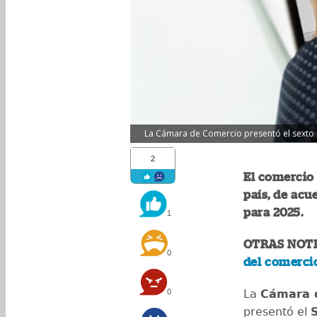
La Cámara de Comercio presentó el sexto 
2
El comercio 
país, de acu
para 2025.
1
OTRAS NOTI
0
del comerci
0
La
Cámara 
presentó el