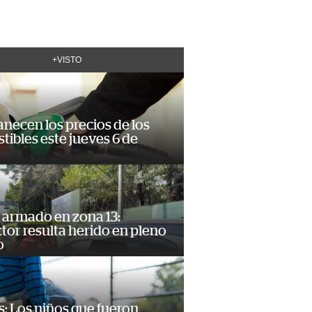
+VISTO
necen los precios de los
ibles este jueves 6 de
 armado en zona 13:
or resulta herido en pleno
o
: Los niños que fueron