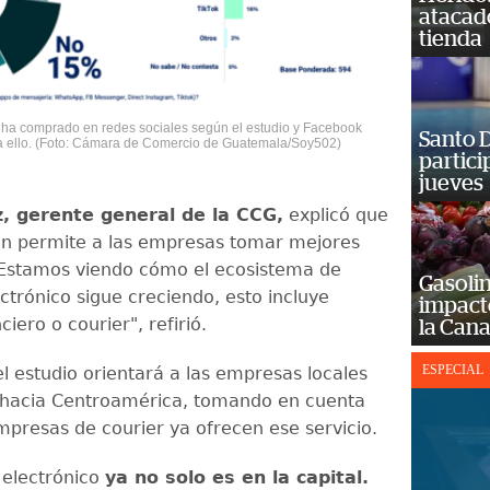
atacad
tienda
 ha comprado en redes sociales según el estudio y Facebook
Santo D
ra ello. (Foto: Cámara de Comercio de Guatemala/Soy502)
partici
jueves
, gerente general de la CCG,
explicó que
ón permite a las empresas tomar mejores
"Estamos viendo cómo el ecosistema de
Gasolin
ctrónico sigue creciendo, esto incluye
impact
ciero o courier", refirió.
la Cana
ESPECIAL
l estudio orientará a las empresas locales
 hacia Centroamérica, tomando en cuenta
mpresas de courier ya ofrecen ese servicio.
 electrónico
ya no solo es en la capital.