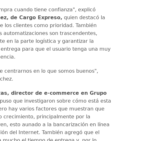
mpra cuando tiene confianza", explicó
hez, de Cargo Expreso,
quien destacó la
de los clientes como prioridad. También
las automatizaciones son trascendentes,
e en la parte logística y garantizar la
a entrega para que el usuario tenga una muy
encia.
 centrarnos en lo que somos buenos",
lchez.
tas, director de e-commerce en Grupo
puso que investigaron sobre cómo está esta
ero hay varios factores que muestran que
o crecimiento, principalmente por la
ven, esto aunado a la bancarización en línea
ción del Internet. También agregó que el
ra mucho el tiempo de entrega y, por lo