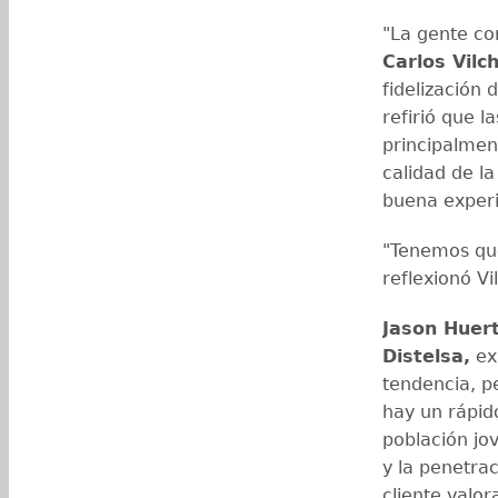
"La gente co
Carlos Vilc
fidelización 
refirió que 
principalment
calidad de l
buena experi
"Tenemos que
reflexionó Vi
Jason Huer
Distelsa,
ex
tendencia, p
hay un rápid
población jo
y la penetra
cliente valo