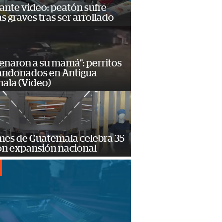
ante video: peatón sufre
s graves tras ser arrollado
enaron a su mamá": perritos
andonados en Antigua
ala (Video)
mes de Guatemala celebra 35
on expansión nacional