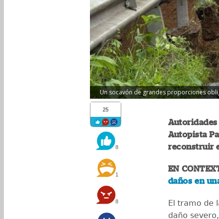
Un socavón de grandes proporciones obligó 
25
Autoridades 
Autopista Pa
reconstruir 
8
EN CONTEX
1
daños en una
8
El tramo de l
daño severo,