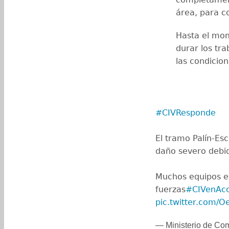
área, para co
Hasta el mo
durar los tr
las condicion
#CIVResponde
El tramo Palín-Esc
daño severo debid
‍‍Muchos equipos 
fuerzas
#CIVenAcc
pic.twitter.com
— Ministerio de C