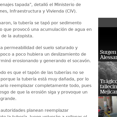
enajes tapada", detalló el Ministerio de
es, Infraestructura y Vivienda (CIV).
aron, la tubería se tapó por sedimento
lo que provocó una acumulación de agua en
 de la autopista.
la permeabilidad del suelo saturado y
Surgen 
poco a poco hubiera un deslizamiento de
Alessan
erminó erosionando y generando el socavón.
odo es que el tapón de las tuberías no se
, porque la tubería está muy dañada, por lo
Trágico
sario reemplazar completamente todo, pues
falleci
Mejica
iesgo de que la erosión siga y provoque un
 grande.
as autoridades planean reemplazar
e la tubería, luego volverán a rellenar el