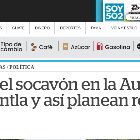
VERS
S
GUATE
DINERO
DEPORTES
FAMA
VIDA Y ESTILO
AS
/
POLÍTICA
el socavón en la Au
ntla y así planean 