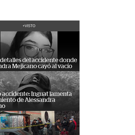
+VISTO
detalles del accidente donde
dra Mejicano cayó al vacío
 accidente: Inguat lamenta
miento de Alessandra
no