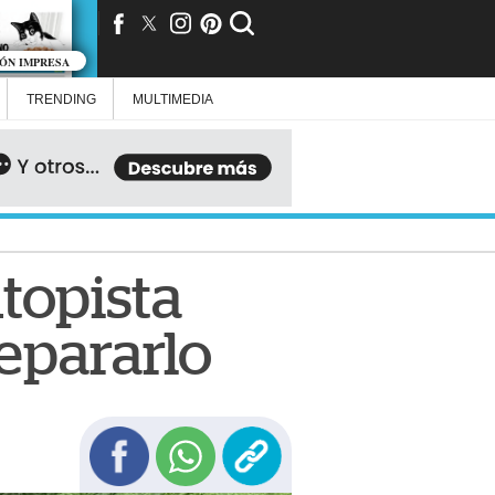
IÓN IMPRESA
TRENDING
MULTIMEDIA
topista
repararlo