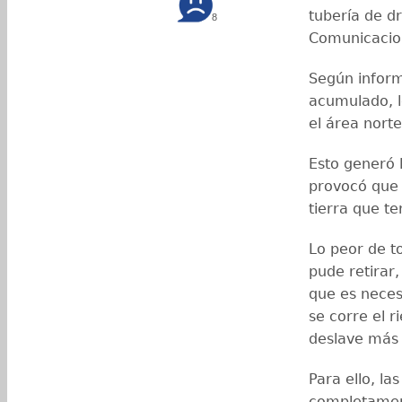
tubería de dr
8
Comunicacion
Según inform
acumulado, 
el área norte
Esto generó 
provocó que 
tierra que t
Lo peor de t
pude retirar
que es nece
se corre el r
deslave más
Para ello, l
completament