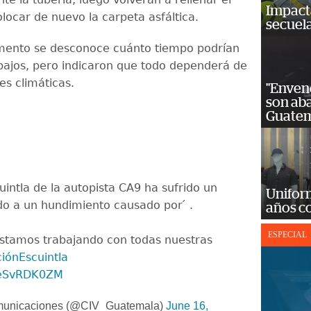
Impact
locar de nuevo la carpeta asfáltica.
secuela
mento se desconoce cuánto tiempo podrían
abajos, pero indicaron que todo dependerá de
es climáticas.
"Enven
son ab
Guatem
uintla de la autopista CA9 ha sufrido un
Unifor
o a un hundimiento causado por ́ .
años c
ESPECIAL
estamos trabajando con todas nuestras
iónEscuintla
/OeSvRDK0ZM
omunicaciones (@CIV_Guatemala)
June 16,