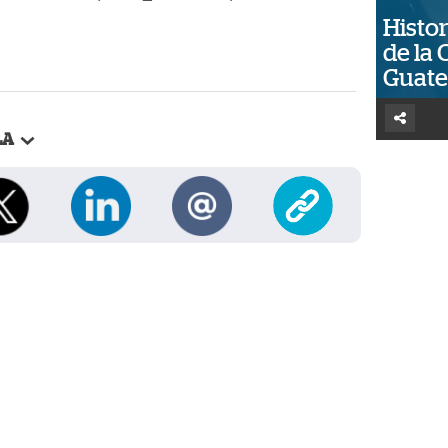
Histor
de la 
Guat
LA