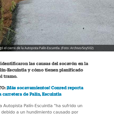
el cierre de la Autopista Palín-Escuintla. (Foto: Archivo/Soy502)
identificaron las causas del socavón en la
lín-Escuintla y cómo tienen planificado
el tramo.
TO:
¡Más socavamientos! Conred reporta
 carretera de Palín, Escuintla
a Autopista Palín-Escuintla "ha sufrido un
 debido a un hundimiento causado por