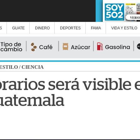
VERS
S
GUATE
DINERO
DEPORTES
FAMA
VIDA Y ESTILO
 ESTILO
/
CIENCIA
rarios será visible 
uatemala