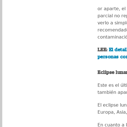
or aparte, el
parcial no r
verlo a simpl
recomendado 
contaminaci
LEE:
El deta
personas co
Eclipse luna
Este es el úl
también apar
El eclipse lu
Europa, Asia
En cuanto a l