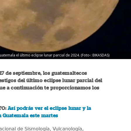
atemala el último eclipse lunar parcial de 2024. (Foto-: BIKASDAS)
17 de septiembre, los guatemaltecos
estigos del último eclipse lunar parcial del
que a continuación te proporcionamos los
TO:
Así podrás ver el eclipse lunar y la
n Guatemala este martes
Nacional de Sismología, Vulcanología,