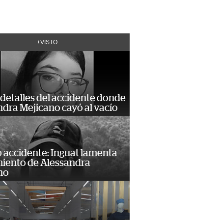
+VISTO
detalles del accidente donde
dra Mejicano cayó al vacío
 accidente: Inguat lamenta
miento de Alessandra
no