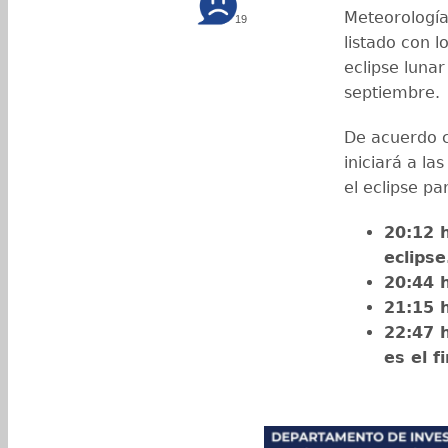
Meteorología
19
listado con l
eclipse luna
septiembre.
De acuerdo co
iniciará a l
el eclipse pa
20:12 h
eclipse
20:44 
21:15 h
22:47 
es el f