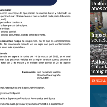
Unifor
años c
Impact
secuela
Así luc
Calzada
inaugu
ESPECIAL