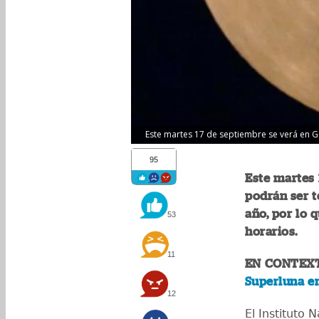
Este martes 17 de septiembre se verá en Gu
95
Este martes 
podrán ser t
año, por lo 
53
horarios.
11
EN CONTEX
Superluna e
12
El Instituto 