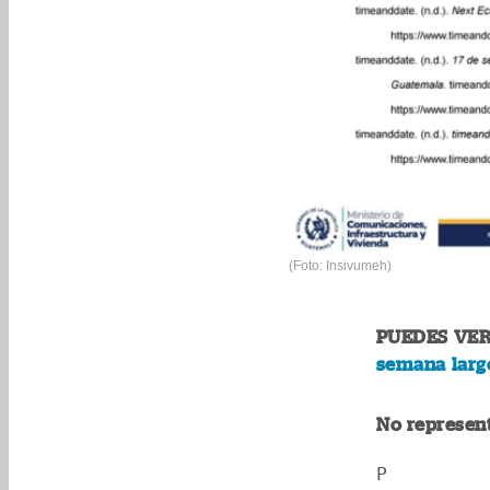
(Foto: Insivumeh)
PUEDES VER
semana larg
No represen
P