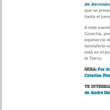
de Aeronáut
que se prese
hasta el juev
A este event
Cosecha, por
equinoccio d
hemisferio n
está en el p
la Tierra.
MIRA:
Por do
Catarina Pi
TE INTERES
de André Ma