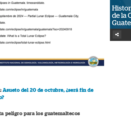
Histor
de la 
Guat
:
Asueto del 20 de octubre, ¿será fin de
o?
ta peligro para los guatemaltecos