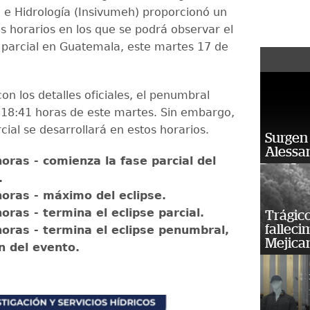
 e Hidrología (Insivumeh) proporcionó un
os horarios en los que se podrá observar el
r parcial en Guatemala, este martes 17 de
n los detalles oficiales, el penumbral
as 18:41 horas de este martes. Sin embargo,
rcial se desarrollará en estos horarios.
Surgen 
Alessan
oras - comienza la fase parcial del
.
horas - máximo del eclipse.
oras - termina el eclipse parcial.
Trágico
falleci
horas - termina el eclipse penumbral,
Mejica
in del evento.