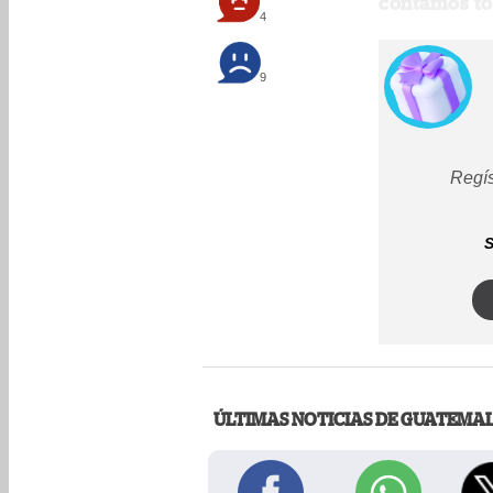
contamos to
4
9
Regís
S
ÚLTIMAS NOTICIAS DE GUATEMA