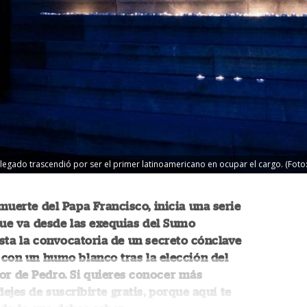
u legado trascendió por ser el primer latinoamericano en ocupar el cargo. (Foto:
muerte del Papa Francisco, inicia una serie
que va desde las exequias del Sumo
asta la convocatoria de un secreto cónclave
con un humo blanco tras la elección del
or de Pedro. Si quieres conocer más
dejes de suscribirte gratis, porque aquí te