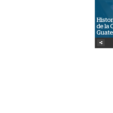
Histor
de la 
Guat