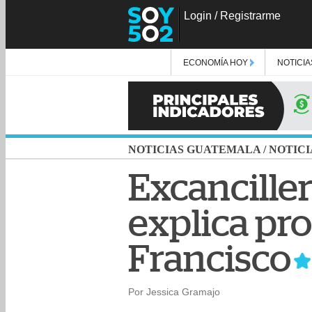
Login
/
Registrarme
ECONOMÍA HOY
NOTICIA
NOTICIAS GUATEMALA
/
NOTICI
Excancille
explica pr
Francisco
Por Jessica Gramajo