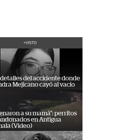
+VISTO
detalles del accidente donde
dra Mejicano cayó al vacío
enaron a su mamá": perritos
andonados en Antigua
ala (Video)