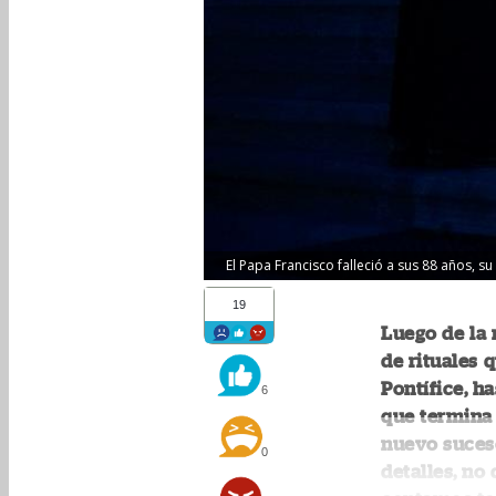
El Papa Francisco falleció a sus 88 años, s
19
Luego de la 
de rituales 
Pontífice, h
6
que termina 
nuevo suces
0
detalles, no 