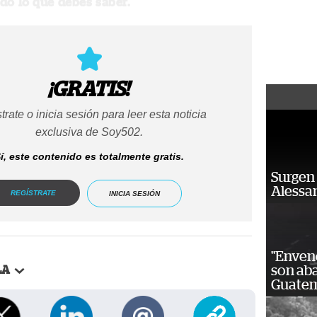
do lo que debes saber.
¡GRATIS!
trate o inicia sesión para leer esta noticia
exclusiva de Soy502.
í, este contenido es totalmente gratis.
Surgen 
Alessan
REGÍSTRATE
INICIA SESIÓN
"Enven
son ab
LA
Guatem