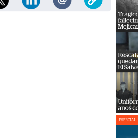
Trágico
falleci
Mejica
Rescat
quedaro
El Salv
Unifor
años c
ESPECIAL