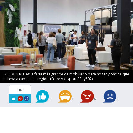
EXPOMUEBLE es la feria más grande de mobiliario para hogar y oficina que
se lleva a cabo en la región. (Foto: Agexport / Soy502)
16
8
1
5
2