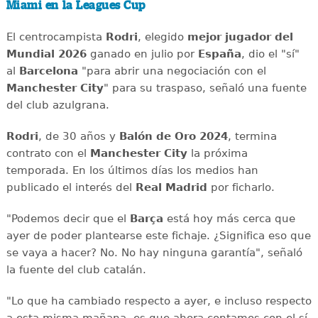
Miami en la Leagues Cup
El centrocampista
Rodri
, elegido
mejor jugador del
Mundial 2026
ganado en julio por
España
, dio el "sí"
al
Barcelona
"para abrir una negociación con el
Manchester City
" para su traspaso, señaló una fuente
del club azulgrana.
Rodri
, de 30 años y
Balón de Oro 2024
, termina
contrato con el
Manchester City
la próxima
temporada. En los últimos días los medios han
publicado el interés del
Real Madrid
por ficharlo.
"Podemos decir que el
Barça
está hoy más cerca que
ayer de poder plantearse este fichaje. ¿Significa eso que
se vaya a hacer? No. No hay ninguna garantía", señaló
la fuente del club catalán.
"Lo que ha cambiado respecto a ayer, e incluso respecto
a esta misma mañana, es que ahora contamos con el sí