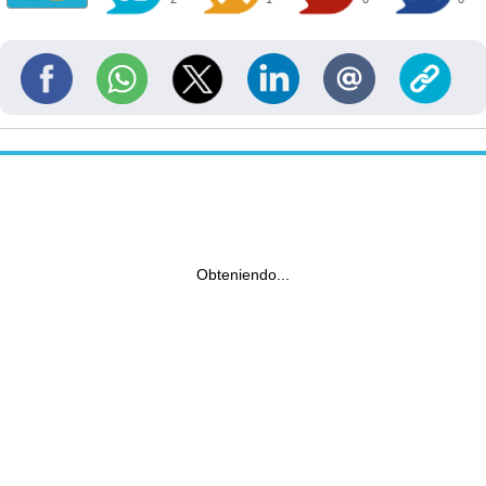
Obteniendo...