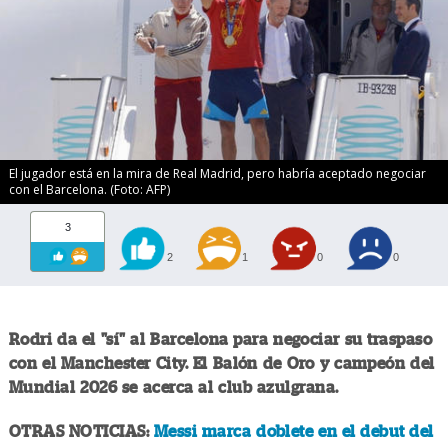
El jugador está en la mira de Real Madrid, pero habría aceptado negociar
con el Barcelona. (Foto: AFP)
3
2
1
0
0
Rodri da el "sí" al Barcelona para negociar su traspaso
con el Manchester City. El Balón de Oro y campeón del
Mundial 2026 se acerca al club azulgrana.
OTRAS NOTICIAS:
Messi marca doblete en el debut del