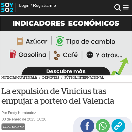
Login
/
Registrarme
NOTICIAS GUATEMALA
/
DEPORTES
/
FÚTBOL INTERNACIONAL
La expulsión de Vinicius tras
empujar a portero del Valencia
Por Fredy Hernández
03 de enero de 2025, 16:26
REAL MADRID