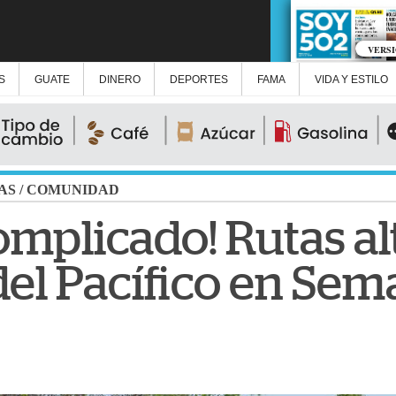
VERS
S
GUATE
DINERO
DEPORTES
FAMA
VIDA Y ESTILO
AS
/
COMUNIDAD
omplicado! Rutas a
 del Pacífico en Se