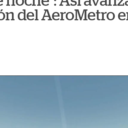
e noche": Así avanza
ón del AeroMetro e