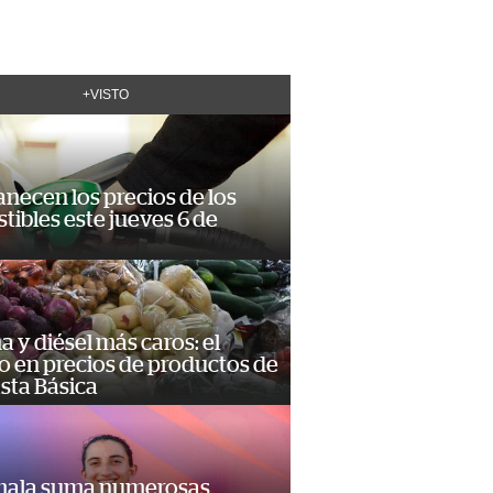
+VISTO
necen los precios de los
ibles este jueves 6 de
a y diésel más caros: el
o en precios de productos de
sta Básica
ala suma numerosas