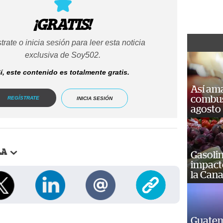
¡GRATIS!
trate o inicia sesión para leer esta noticia
exclusiva de Soy502.
í, este contenido es totalmente gratis.
Así ama
combust
REGÍSTRATE
INICIA SESIÓN
agosto
LA
Gasolin
impact
la Cana
Guatem