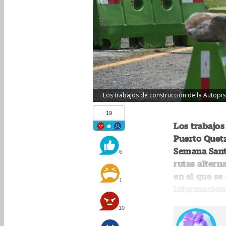
Los trabajos de construcción de la Autopi
19
Los trabajos
Puerto Quetz
Semana Sant
6
rutas altern
en el que se
1
información 
10