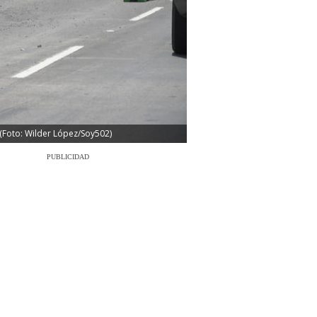
 (Foto: Wilder López/Soy502)
PUBLICIDAD