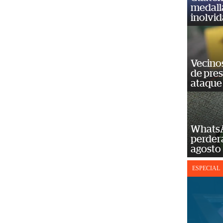
medall
inolvi
Vecino
de pre
ataque
WhatsA
perderá
agosto
ESPECIAL