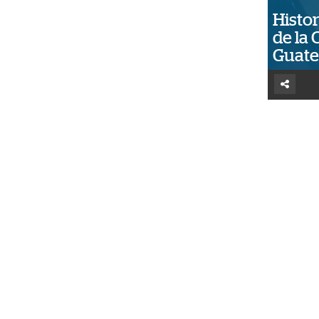
Histor
de la 
Guat