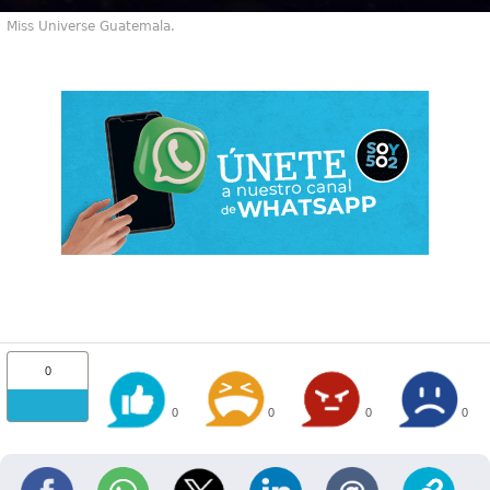
Miss Universe Guatemala.
0
0
0
0
0