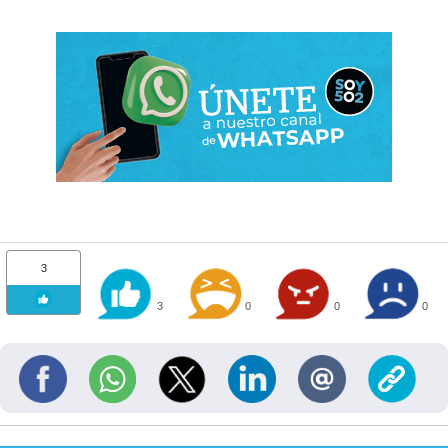
3
3
0
0
0