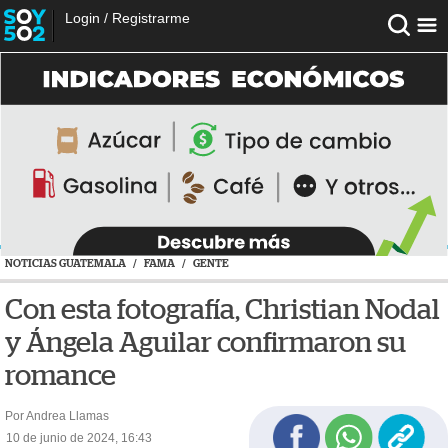
Login
/
Registrarme
NOTICIAS GUATEMALA
/
FAMA
/
GENTE
Con esta fotografía, Christian Nodal
y Ángela Aguilar confirmaron su
romance
Por Andrea Llamas
10 de junio de 2024, 16:43