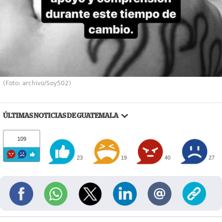
(Foto: archivo/Soy502)
ÚLTIMAS NOTICIAS DE GUATEMALA
109
23
19
40
27