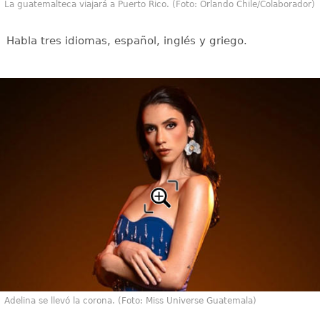
La guatemalteca viajará a Puerto Rico. (Foto: Orlando Chile/Colaborador)
Habla tres idiomas, español, inglés y griego.
Adelina se llevó la corona. (Foto: Miss Universe Guatemala)