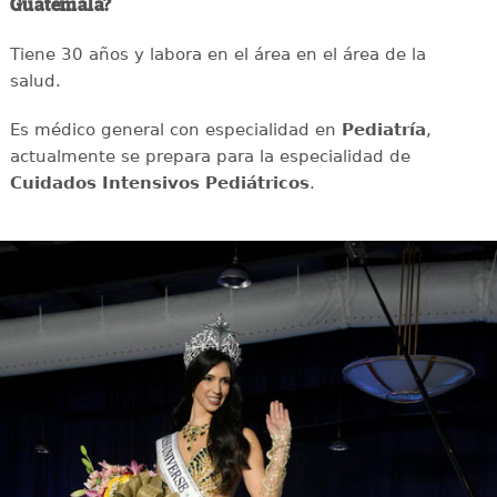
Guatemala?
Tiene 30 años y labora en el área en el área de la
salud.
Es médico general con especialidad en
Pediatría
,
actualmente se prepara para la especialidad de
Cuidados Intensivos Pediátricos
.