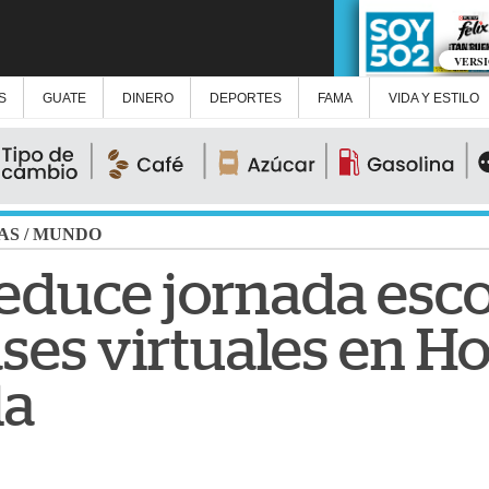
VERS
S
GUATE
DINERO
DEPORTES
FAMA
VIDA Y ESTILO
AS
/
MUNDO
educe jornada esco
ases virtuales en 
la