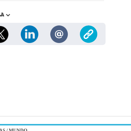
LA
AS
/
MUNDO