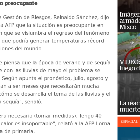
ón preocupante
Imágene
e Gestión de Riesgos, Reinaldo Sánchez, dijo
armado
 la AFP que la situación es preocupante en
Mixco
 que se vislumbra el regreso del fenómeno
lo que podría generar temperaturas récord
giones del mundo.
VIDEO: 
 piensa que la época de verano y de sequía
luego d
e con las lluvias de mayo el problema se
 Según apunta el pronóstico, julio, agosto y
van a ser meses que necesitarán mucha
ómo se desarrolla el tema de las lluvias y el
 sequía", señaló.
La reac
muerte
ra necesario (tomar medidas). Tengo 40
ESPECIAL
calor es insoportable", relató a la AFP Lorna
a de primaria.