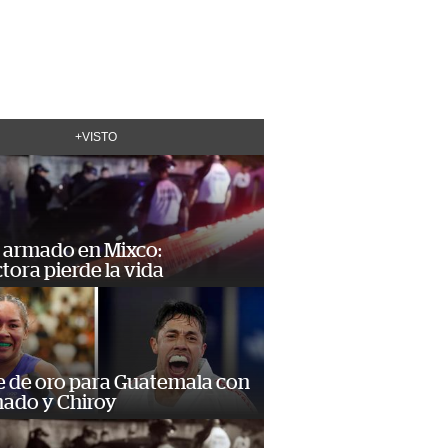
+VISTO
 armado en Mixco:
ora pierde la vida
e de oro para Guatemala con
ado y Chiroy