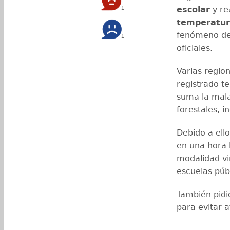
1
escolar
y re
temperatu
fenómeno de 
1
oficiales.
Varias region
registrado t
suma la mala 
forestales, i
Debido a ell
en una hora l
modalidad vi
escuelas públ
También pidi
para evitar a