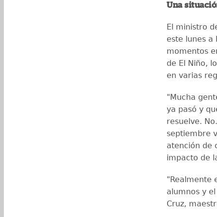
Una situaci
El ministro d
este lunes a
momentos en
de El Niño, 
en varias re
"Mucha gente
ya pasó y qu
resuelve. No.
septiembre 
atención de c
impacto de la
"Realmente e
alumnos y el 
Cruz, maestr