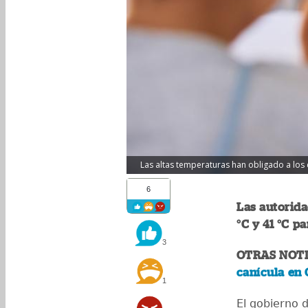
Las altas temperaturas han obligado a los c
6
Las autorida
°C y 41 °C p
3
OTRAS NOTI
canícula en
1
El gobierno 