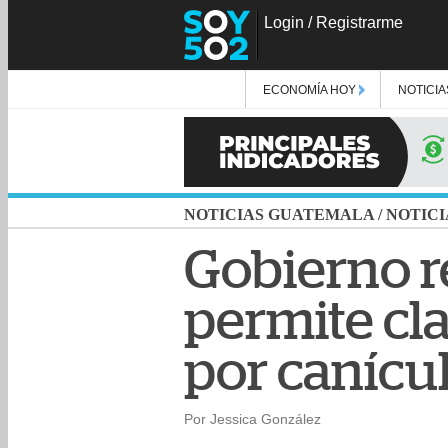
Login
/
Registrarme
ECONOMÍA HOY
NOTICIA
NOTICIAS GUATEMALA
/
NOTICI
Gobierno r
permite cl
por canícu
Por Jessica González